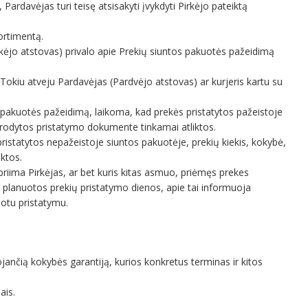
Pardavėjas turi teisę atsisakyti įvykdyti Pirkėjo pateiktą
ortimentą.
rkėjo atstovas) privalo apie Prekių siuntos pakuotės pažeidimą
. Tokiu atveju Pardavėjas (Pardvėjo atstovas) ar kurjeris kartu su
s pakuotės pažeidimą, laikoma, kad prekės pristatytos pažeistoje
urodytos pristatymo dokumente tinkamai atliktos.
ristatytos nepažeistoje siuntos pakuotėje, prekių kiekis, kokybė,
ktos.
priima Pirkėjas, ar bet kuris kitas asmuo, priėmęs prekes
o planuotos prekių pristatymo dienos, apie tai informuoja
uotu pristatymu.
jančią kokybės garantiją, kurios konkretus terminas ir kitos
ais.