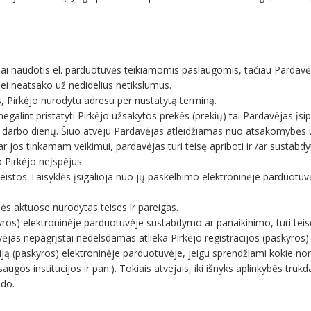
amai naudotis el. parduotuvės teikiamomis paslaugomis, tačiau Pardavė
i neatsako už nedidelius netikslumus.
es, Pirkėjo nurodytu adresu per nustatytą terminą.
galint pristatyti Pirkėjo užsakytos prekės (prekių) tai Pardavėjas įsipa
10 darbo dienų. Šiuo atveju Pardavėjas atleidžiamas nuo atsakomybės 
ar jos tinkamam veikimui, pardavėjas turi teisę apriboti ir /ar sustabd
o Pirkėjo neįspėjus.
 Pakeistos Taisyklės įsigalioja nuo jų paskelbimo elektroninėje parduo
isės aktuose nurodytas teises ir pareigas.
kyros) elektroninėje parduotuvėje sustabdymo ar panaikinimo, turi teis
vėjas nepagrįstai nedelsdamas atlieka Pirkėjo registracijos (paskyro
ją (paskyros) elektroninėje parduotuvėje, jeigu sprendžiami kokie nors g
os institucijos ir pan.). Tokiais atvejais, iki išnyks aplinkybės trukda
bdo.