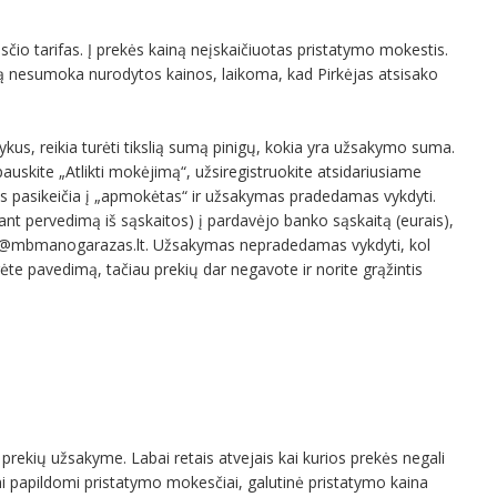
sčio tarifas. Į prekės kainą neįskaičiuotas pristatymo mokestis.
iną nesumoka nurodytos kainos, laikoma, kad Pirkėjas atsisako
ykus, reikia turėti tikslią sumą pinigų, kokia yra užsakymo suma.
uskite „Atlikti mokėjimą“, užsiregistruokite atsidariusiame
as pasikeičia į „apmokėtas“ ir užsakymas pradedamas vykdyti.
t pervedimą iš sąskaitos) į pardavėjo banko sąskaitą (eurais),
nfo@mbmanogarazas.lt. Užsakymas nepradedamas vykdyti, kol
e pavedimą, tačiau prekių dar negavote ir norite grąžintis
prekių užsakyme. Labai retais atvejais kai kurios prekės negali
mi papildomi pristatymo mokesčiai, galutinė pristatymo kaina