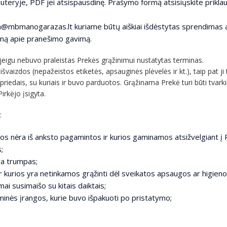
iuteryje, PDF jei atsispausdinę. Prašymo formą atsisiųskite prikla
ba@mbmanogarazas.lt kuriame būtų aiškiai išdėstytas sprendimas a
imą apie pranešimo gavimą.
u, jeigu nebuvo praleistas Prekės grąžinimui nustatytas terminas.
švaizdos (nepažeistos etiketės, apsauginės plėvelės ir kt.), taip pat ji
priedais, su kuriais ir buvo parduotos. Grąžinama Prekė turi būti tvarkin
Pirkėjo įsigyta.
:
os nėra iš anksto pagamintos ir kurios gaminamos atsižvelgiant į 
;
yra trumpas;
 kurios yra netinkamos grąžinti dėl sveikatos apsaugos ar higieno
ai susimaišo su kitais daiktais;
inės įrangos, kurie buvo išpakuoti po pristatymo;