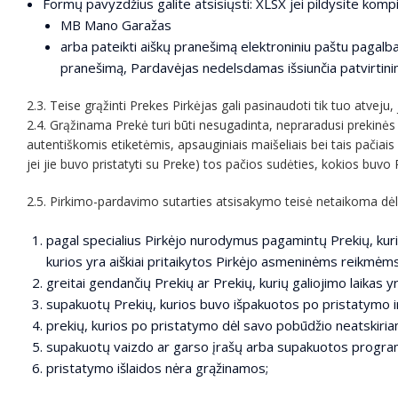
Formų pavyzdžius galite atsisiųsti: XLSX jei pildysite komp
MB Mano Garažas
arba pateikti aiškų pranešimą elektroniniu paštu pagal
pranešimą, Pardavėjas nedelsdamas išsiunčia patvirtin
2.3. Teise grąžinti Prekes Pirkėjas gali pasinaudoti tik tuo atvej
2.4. Grąžinama Prekė turi būti nesugadinta, nepraradusi prekinės i
autentiškomis etiketėmis, apsauginiais maišeliais bei tais pačiais 
jei jie buvo pristatyti su Preke) tos pačios sudėties, kokios buvo 
2.5. Pirkimo-pardavimo sutarties atsisakymo teisė netaikoma dėl
pagal specialius Pirkėjo nurodymus pagamintų Prekių, kuri
kurios yra aiškiai pritaikytos Pirkėjo asmeninėms reikmėms
greitai gendančių Prekių ar Prekių, kurių galiojimo laikas 
supakuotų Prekių, kurios buvo išpakuotos po pristatymo ir
prekių, kurios po pristatymo dėl savo pobūdžio neatskiriam
supakuotų vaizdo ar garso įrašų arba supakuotos program
pristatymo išlaidos nėra grąžinamos;