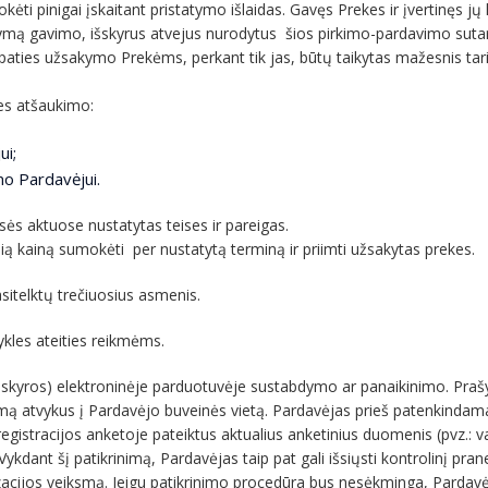
mokėti pinigai įskaitant pristatymo išlaidas. Gavęs Prekes ir įvertinęs 
kymą gavimo, išskyrus atvejus nurodytus šios pirkimo-pardavimo sutarti
 paties užsakymo Prekėms, perkant tik jas, būtų taikytas mažesnis tari
ies atšaukimo:
ui;
imo Pardavėjui.
eisės aktuose nustatytas teises ir pareigas.
usią kainą sumokėti per nustatytą terminą ir priimti užsakytas prekes.
asitelktų trečiuosius asmenis.
sykles ateities reikmėms.
os (paskyros) elektroninėje parduotuvėje sustabdymo ar panaikinimo. Pra
 atvykus į Pardavėjo buveinės vietą. Pardavėjas prieš patenkindamas
 registracijos anketoje pateiktus aktualius anketinius duomenis (pvz.: va
ykdant šį patikrinimą, Pardavėjas taip pat gali išsiųsti kontrolinį pra
zacijos veiksmą. Jeigu patikrinimo procedūra bus nesėkminga, Pardavėj