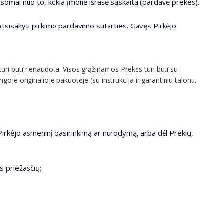
usomai nuo to, kokia įmonė išrašė sąskaitą (pardavė prekes).
tsisakyti pirkimo pardavimo sutarties. Gavęs Pirkėjo
 turi būti nenaudota. Visos grąžinamos Prekės turi būti su
goje originalioje pakuotėje (su instrukcija ir garantiniu talonu,
Pirkėjo asmeninį pasirinkimą ar nurodymą, arba dėl Prekių,
s priežasčių;