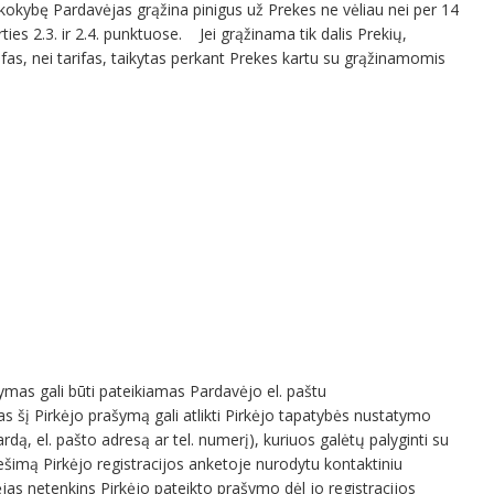
jų kokybę Pardavėjas grąžina pinigus už Prekes ne vėliau nei per 14
es 2.3. ir 2.4. punktuose. Jei grąžinama tik dalis Prekių,
fas, nei tarifas, taikytas perkant Prekes kartu su grąžinamomis
šymas gali būti pateikiamas Pardavėjo el. paštu
 šį Pirkėjo prašymą gali atlikti Pirkėjo tapatybės nustatymo
rdą, el. pašto adresą ar tel. numerį), kuriuos galėtų palyginti su
nešimą Pirkėjo registracijos anketoje nurodytu kontaktiniu
as netenkins Pirkėjo pateikto prašymo dėl jo registracijos