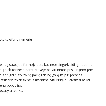
dytu telefono numeriu.
ėl registracijos formoje pateiktų neteisingų/klaidingų duomenų.
smų elektroninėje parduotuvėje patvirtinimas prisijungimo prie
nę galią (t.y. tokią pačią teisinę galią kaip ir parašas
skleisti tretiesiems asmenims. Visi Pirkėjo veiksmai atlikti
menų pobūdžio.
statyta tvarka.