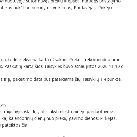
l. parduotuvėje suformavęs prekių krepšelį, nurodęs pristatymo
 atlikus aukščiau nurodytus veiksmus, Pardavėjas Pirkėjo
dakcija, todėl kiekvieną kartą užsakant Prekes, rekomenduojame
s. Paskutinį kartą šios Taisyklės buvo atnaujintos 2020 11 10 d.
 ir jų pakeitimo data bus pateikiama šių Taisyklių 1.4 punkte.
ais.
traipsnyje, išlaidų , atsisakyti elektroninėje parduotuvėje
lika) kalendorinių dienų nuo prekių gavimo dienos. Pirkėjas,
 pateiktos čia