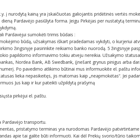
y. į nurodytą kainą yra įskaičiuotas galiojantis pridėtinės vertės moke
bo dieną Pardavėjo pasiūlyta forma. Jeigu Pirkėjas per nustatytą term
 vykdymą.
gali Pardavėjui sumokėti trimis būdais :
į apmokėjimo būdą, užsakymas iškart pradedamas vykdyti, o kurjeriui atv
irkimo žingsnyje pasirinkite reikiamo banko nuorodą. 5 žingsnyje paspa
 Jokio papildomo informavimo tokiu atveju nereikia. Užsakymo status
ankas, Nordea Bank, AB Swedbank, (įnešant grynus pinigus arba daran
numerį. Po pavedimo atlikimo būtinai mus informuokite el. paštu i
usas lieka nepasikeitęs, jis matomas kaip „neapmokėtas“. Jei padarėt
ormuos Jus kaip ir kur pateikti užpildytą prašymą
iųsta pirkėjui el. paštu.
a Pardavėjo transportu.
ortimentas, pristatymo terminas yra nurodomas Pardavėjo patvirtintame 
das apie tai galite būti informuoti. Kai dėl Prekių svorio/tūrio taiko