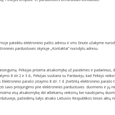
ormoje pateiktu elektroninio pašto adresu ir sms žinute užakyme nuro
ektroninės parduotuvės skyriuje „Kontaktai“ nurodytu adresu.
teisingumą. Pirkėjas prisiima atsakomybę už pasėkmes ir padarinius, d
ymo 8 str.2 ir 3 d., Pirkėjas susitaria su Pardavėju, kad Pirkėjo veik
troninio parašo įstaymo 8 str. 1 d. įtvirtintą elektroninio parašo teisi
oti savo prisijungimo prie elektroninės parduotuvės duomenis ir jų neat
jas prisiima visą atsakomybę dėl atliekamų veiksmų bei naudojamų duo
rdutuvėje, pažeidimą šalys atsako Lietuvos Respublikos teisės aktų nu