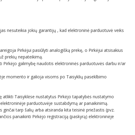
jas nesuteikia jokių garantijų , kad elektroninė parduotuvė veiks
reigoja Pirkėjui pasiūlyti analogišką prekę, o Pirkėjui atsisakius
už prekių nepateikimą.
yti Pirkėjo galimybę naudotis elektroninės parduotuvės darbu ir/ar
tuvėje momento ir galioja visoms po Taisyklių paseklbimo
ę atlikti Taisyklėse nustatytus Pirkėjo tapatybės nustatymo
s) elektroninėje parduotuvėje sustabdymą ar panaikinimą.
inčai tarp šalių arba atsiranda kita teisinė priežastis (pvz.
nčios panaikinti Pirkėjo registraciją (paskyrą) elektroninėje