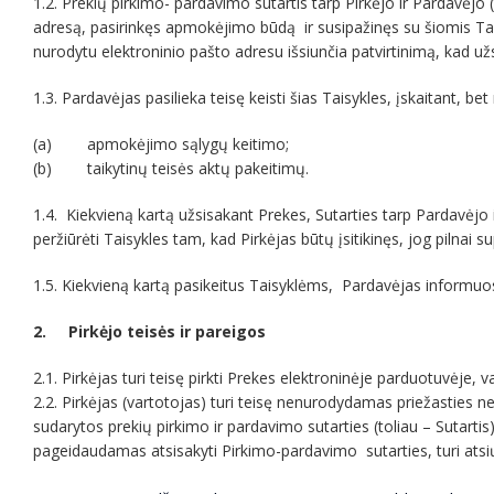
1.2. Prekių pirkimo- pardavimo sutartis tarp Pirkėjo ir Pardavėj
adresą, pasirinkęs apmokėjimo būdą ir susipažinęs su šiomis Tai
nurodytu elektroninio pašto adresu išsiunčia patvirtinimą, kad u
1.3. Pardavėjas pasilieka teisę keisti šias Taisykles, įskaitant, bet
(a) apmokėjimo sąlygų keitimo;
(b) taikytinų teisės aktų pakeitimų.
1.4. Kiekvieną kartą užsisakant Prekes, Sutarties tarp Pardavėjo 
peržiūrėti Taisykles tam, kad Pirkėjas būtų įsitikinęs, jog pilna
1.5. Kiekvieną kartą pasikeitus Taisyklėms, Pardavėjas informuos
2. Pirkėjo teisės ir pareigos
2.1. Pirkėjas turi teisę pirkti Prekes elektroninėje parduotuvėje
2.2. Pirkėjas (vartotojas) turi teisę nenurodydamas priežasties n
sudarytos prekių pirkimo ir pardavimo sutarties (toliau – Sutarti
pageidaudamas atsisakyti Pirkimo-pardavimo sutarties, turi atsių