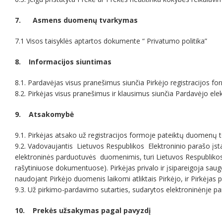
7. Asmens duomenų tvarkymas
7.1 Visos taisyklės aptartos dokumente “ Privatumo politika”
8. Informacijos siuntimas
8.1. Pardavėjas visus pranešimus siunčia Pirkėjo registracijos f
8.2. Pirkėjas visus pranešimus ir klausimus siunčia Pardavėjo el
9. Atsakomybė
9.1. Pirkėjas atsako už registracijos formoje pateiktų duomenų 
9.2. Vadovaujantis Lietuvos Respublikos Elektroninio parašo įstat
elektroninės parduotuvės duomenimis, turi Lietuvos Respublikos Elek
rašytiniuose dokumentuose). Pirkėjas privalo ir įsipareigoja saug
naudojant Pirkėjo duomenis laikomi atliktais Pirkėjo, ir Pirkė
9.3. Už pirkimo-pardavimo sutarties, sudarytos elektroninėnje pa
10. Prekės užsakymas pagal pavyzdį