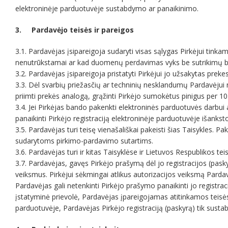
elektroninėje parduotuvėje sustabdymo ar panaikinimo.
3. Pardavėjo teisės ir pareigos
3.1. Pardavėjas įsipareigoja sudaryti visas sąlygas Pirkėjui tink
nenutrūkstamai ar kad duomenų perdavimas vyks be sutrikimų be
3.2. Pardavėjas įsipareigoja pristatyti Pirkėjui jo užsakytas prek
3.3. Dėl svarbių priežasčių ar techninių nesklandumų Pardavėjui ne
priimti prekės analogą, grąžinti Pirkėjo sumokėtus pinigus per 
3.4. Jei Pirkėjas bando pakenkti elektroninės parduotuvės darbui 
panaikinti Pirkėjo registraciją elektroninėje parduotuvėje išankst
3.5. Pardavėjas turi teisę vienašališkai pakeisti šias Taisykles.
sudarytoms pirkimo-pardavimo sutartims.
3.6. Pardavėjas turi ir kitas Taisyklėse ir Lietuvos Respublikos te
3.7. Pardavėjas, gavęs Pirkėjo prašymą dėl jo registracijos (pas
veiksmus. Pirkėjui sėkmingai atlikus autorizacijos veiksmą Parda
Pardavėjas gali netenkinti Pirkėjo prašymo panaikinti jo registraci
įstatyminė prievolė, Pardavėjas įpareigojamas atitinkamos teisėsaug
parduotuvėje, Pardavėjas Pirkėjo registraciją (paskyrą) tik susta