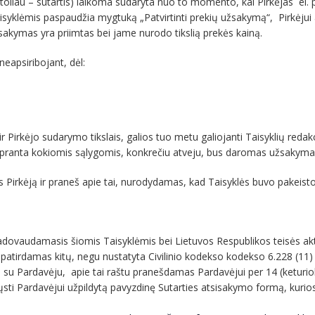
o (toliau – sutartis) laikoma sudaryta nuo to momento, kai Pirkėjas e
syklėmis paspaudžia mygtuką „Patvirtinti prekių užsakymą“, Pirkėjui
žsakymas yra priimtas bei jame nurodo tikslią prekės kainą.
 neapsiribojant, dėl:
ir Pirkėjo sudarymo tikslais, galios tuo metu galiojanti Taisyklių re
i supranta kokiomis sąlygomis, konkrečiu atveju, bus daromas užsakyma
 Pirkėją ir praneš apie tai, nurodydamas, kad Taisyklės buvo pakeistos
, vadovaudamasis šiomis Taisyklėmis bei Lietuvos Respublikos teisės akt
epatirdamas kitų, negu nustatyta Civilinio kodekso kodekso 6.228 (11) s
s) su Pardavėju, apie tai raštu pranešdamas Pardavėjui per 14 (keturio
sti Pardavėjui užpildytą pavyzdinę Sutarties atsisakymo formą, kurios