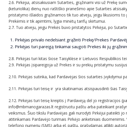
2.6. Pirkėjui, atsisakiusiam Sutarties, grąžinami visi už Prekę su
(keturiolika) dienų nuo raštiško pranešimo apie Sutarties atsisa
pristatymo išlaidos grąžinamos tik tuo atveju, jeigu likusioms to
Prekėmis ir tik apimtimi, lygia minėtų tarifų skirtumui.
2.7. Tuo atveju, jeigu Prekės buvo pristatytos Pirkėjui, po Sutart
Pirkėjas privalo nedelsiant grąžinti Prekę/Prekes Pardavėj
Pirkėjas turi pareigą tinkamai saugoti Prekes iki jų grąžin
2.8. Pirkėjas turi kitas šiose Taisyklėse ir Lietuvos Respublikos t
2.9. Pirkėjas įsipareigoja už Prekes ir su prekių pristatymu susij
2.10. Pirkėjas sutinka, kad Pardavėjas šios sutarties įvykdymui p
2.11. Pirkėjas turi teisę ir yra skatinamas atsispausdinti šias Tai
2.12. Pirkėjas turi teisę kreiptis į Pardavėją dėl jo registracij
info@mbmanogarazas.lt registruotu paštu arba pateikiant prašymą
veiksmus. Šiuo tikslu Pardavėjas gali nurodyti Pirkėjui pateikti jo
atitinkamais Pardavėjo turimais Pirkėjo anketiniais duomenimis. V
telefono numeriu (SMS) arba el. paštu, prašydamas atlikti autori