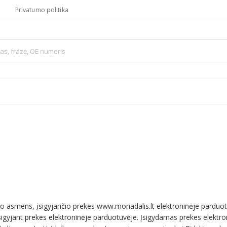
Privatumo politika
tato asmens, įsigyjančio prekes www.monadalis.lt elektroninėje parduot
sigyjant prekes elektroninėje parduotuvėje. Įsigydamas prekes elektron