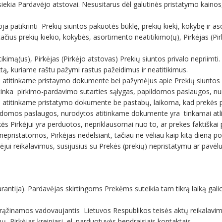
siekia Pardavėjo atstovai. Nesusitarus dėl galutinės pristatymo kainos, 
ja patikrinti Prekių siuntos pakuotės būklę, prekių kiekį, kokybę ir as
čius prekių kiekio, kokybės, asortimento neatitikimo(ų), Pirkėjas (Pi
.
tikimą(us), Pirkėjas (Pirkėjo atstovas) Prekių siuntos privalo nepriimti
tą, kuriame raštu pažymi rastus pažeidimus ir neatitikimus.
šius atitinkame pristaymo dokumente bei pažymėjus apie Prekių siunto
titinka pirkimo-pardavimo sutarties sąlygas, papildomos paslaugos, n
šius atitinkame pristatymo dokumente be pastabų, laikoma, kad prekės p
ildomos paslaugos, nurodytos atitinkame dokumente yra tinkamai atli
ės Pirkėjui yra perduotos, nepriklausomai nuo to, ar prekes faktiškai 
epristatomos, Pirkėjas nedelsiant, tačiau ne vėliau kaip kitą dieną p
vėjui reikalavimus, susijusius su Prekės (prekių) nepristatymu ar pavėl
antija). Pardavėjas skirtingoms Prekėms suteikia tam tikrą laiką galio
rąžinamos vadovaujantis Lietuvos Respublikos teisės aktų reikalavim
mų, Pirkėjas kreipiasi el. parduotuvės bendraisiais kontaktais.