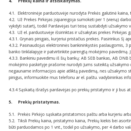
4. Prekių kaina ir atsiskaitymas.
4.1. Elektroninėje parduotuvėje nurodyta Prekės galutinė kaina, t.
4.2. Už Prekes Pirkėjas įsipareigoja sumokėti per 1 (vieną) dar
vykdyti sutartį, todėl Pardavėjas turi teisę sustabdyti užsakymo
4.3. Už el. parduotuvėje išsirinktas ir užsakytas prekes Pirkėjas 
4.3.1. Grynais pinigais, kurjeriui pristačius prekes. Pasirinkus š
4.3.2. Pasinaudojus elektroninės bankininkystės paslaugomis, 3 p
banko tinklalapyje ir patvirtinkite parengtą mokėjimo pavedimą.
4.3.3. Bankiniu pavedimu iš šių bankų: AB SEB bankas, AB DNB b
mokėjimo paskirtyje prašome nurodyti Jums suteiktą užsakymo 
negauname informacijos apie atliktą pavedimą, nes užsakymo stat
pinigus, informuokite mus telefonu ar el. paštu. vadybininkas inf
4.3.4 Sąskaitą išrašys pardavėjas po prekių pristatymo ir ji bus ats
5. Prekių pristatymas.
5.1. Prekės Pirkėjo sąskaita pristatomos paštu arba kurjeriu arb
5.2. Tiksli Prekių kaina, pristatymo kaina, Prekių kiekis bei as
būti parduodamos po 1 vnt., todėl po užsakymo, per 4 darbo valan