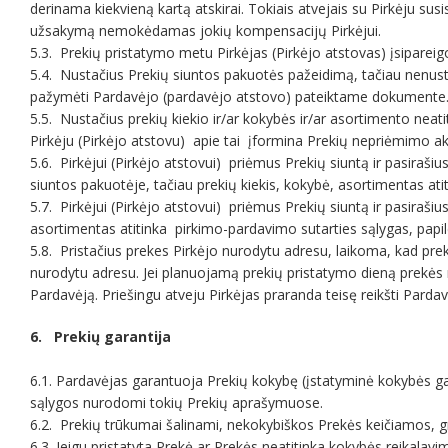
derinama kiekvieną kartą atskirai. Tokiais atvejais su Pirkėju susi
užsakymą nemokėdamas jokių kompensacijų Pirkėjui.
5.3. Prekių pristatymo metu Pirkėjas (Pirkėjo atstovas) įsipareigo
5.4. Nustačius Prekių siuntos pakuotės pažeidimą, tačiau nenusta
pažymėti Pardavėjo (pardavėjo atstovo) pateiktame dokumente
5.5. Nustačius prekių kiekio ir/ar kokybės ir/ar asortimento neati
Pirkėju (Pirkėjo atstovu) apie tai įformina Prekių nepriėmimo ak
5.6. Pirkėjui (Pirkėjo atstovui) priėmus Prekių siuntą ir pasira
siuntos pakuotėje, tačiau prekių kiekis, kokybė, asortimentas a
5.7. Pirkėjui (Pirkėjo atstovui) priėmus Prekių siuntą ir pasira
asortimentas atitinka pirkimo-pardavimo sutarties sąlygas, pap
5.8. Pristačius prekes Pirkėjo nurodytu adresu, laikoma, kad prek
nurodytu adresu. Jei planuojamą prekių pristatymo dieną prekės n
Pardavėją. Priešingu atveju Pirkėjas praranda teisę reikšti Parda
6. Prekių garantija
6.1. Pardavėjas garantuoja Prekių kokybę (įstatyminė kokybės gar
sąlygos nurodomi tokių Prekių aprašymuose.
6.2. Prekių trūkumai šalinami, nekokybiškos Prekės keičiamos, g
6.3. Jeigu pristatyta Prekė ar Prekės neatitinka kokybės reikalavi