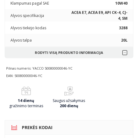
Klampumas pagal SAE
10W40
ACEA E7, ACEA E9, API CK-4, CJ-
Alyvos specifikacija
4, SM
Alyvos tiekėjo kodas
3288
Alyvos talpa
20L
RODYTI VISĄ PRODUKTO INFORMACIJA
Pilnas numeris: YACCO 500800000046-YC
EAN: 500800000046-YC
14 dienų
Saugus užsakymas
gražinimo terminas
200 dienų
PREKĖS KODAI