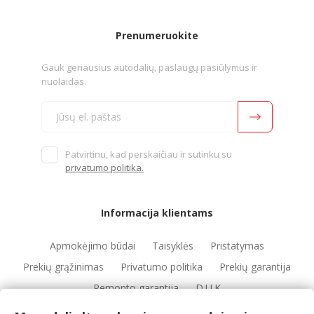
Prenumeruokite
Gauk geriausius autodalių, paslaugų pasiūlymus ir
nuolaidas.
Patvirtinu, kad perskaičiau ir sutinku su
privatumo politika.
Informacija klientams
Apmokėjimo būdai
Taisyklės
Pristatymas
Prekių grąžinimas
Privatumo politika
Prekių garantija
Remonto garantija
D.U.K