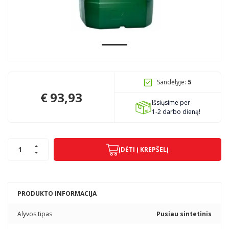
Pagojo k., Uosių g. 124, Kelmės raj.
info@mbmanogarazas.lt
Sandėlyje:
5
+370 68306302
€
93,93
Išsiųsime per
1-2 darbo dieną!
ĮDĖTI Į KREPŠELĮ
PRODUKTO INFORMACIJA
Alyvos tipas
Pusiau sintetinis