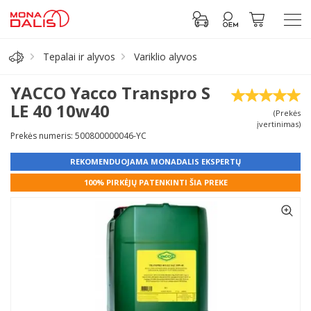
Tepalai ir alyvos
Variklio alyvos
Automobilių dalys
YACCO Yacco Transpro S
LE 40 10w40
(Prekės
Alyva, tepalai
įvertinimas)
Prekės numeris: 500800000046-YC
Antifrizas
REKOMENDUOJAMA MONADALIS EKSPERTŲ
100% PIRKĖJŲ PATENKINTI ŠIA PREKE
Akumuliatorius
Padangos
Prisijungti prie paskyros