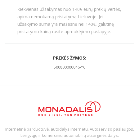
Kiekvienas užsakymas nuo 140€ eurų prekių vertės,
apima nemokamą pristatymą Lietuvoje. Jei
užsakymo suma yra mažesnė nei 140€, galutinę
pristatymo kainą rasite apmokėjimo puslapyje.
PREKĖS ŽYMOS:
500800000046-YC
Internetinė parduotuvė, autodalys internetu. Autoserviso paslaugos.
Lengvųjų ir komercinių automobilių atsarginės dalys.