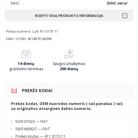
SVHC
SVHC nėra!
RODYTI VISĄ PRODUKTO INFORMACIJA
Pilnas numeris: LuK 411 0170 11
EAN / GTINS: 4014870168698
14 dienų
Saugus užsakymas
gražinimo terminas
200 dienų
PREKĖS KODAI
Prekės kodas, OEM nuorodos numeris (-iai) panašus (-iai)
su originalios atsarginės dalies numeriu.
504107633 — FIAT
5801669637 — FIAT
Prekės kodas — 411 0170 11