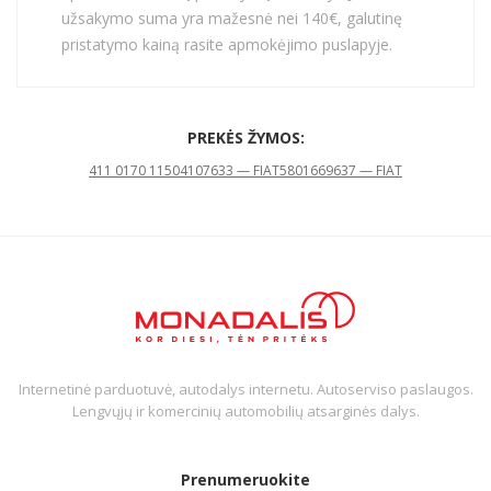
užsakymo suma yra mažesnė nei 140€, galutinę
pristatymo kainą rasite apmokėjimo puslapyje.
PREKĖS ŽYMOS:
411 0170 11
504107633 — FIAT
5801669637 — FIAT
Internetinė parduotuvė, autodalys internetu. Autoserviso paslaugos.
Lengvųjų ir komercinių automobilių atsarginės dalys.
Prenumeruokite