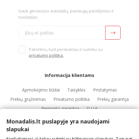
Gauk geriausius autodalių, paslaugų pasiūlymus ir
nuolaidas.
Patvirtinu, kad perskaičiau ir sutinku su
privatumo politika.
Informacija klientams
Apmokėjimo būdai
Taisyklės
Pristatymas
Prekių grąžinimas
Privatumo politika
Prekių garantija
Remonto garantija
D.U.K
Monadalis.lt puslapyje yra naudojami
slapukai
Nuorodos
Naršydamas(-a) toliau sutinki su būtinaisiais slapukais. Taip pat