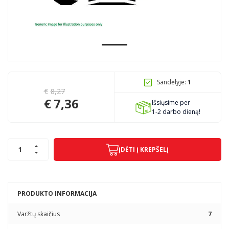
Pagojo k., Uosių g. 124, Kelmės raj.
info@mbmanogarazas.lt
Sandėlyje:
1
+370 68306302
€
8,27
€
7,36
Išsiųsime per
1-2 darbo dieną!
ĮDĖTI Į KREPŠELĮ
PRODUKTO INFORMACIJA
Varžtų skaičius
7