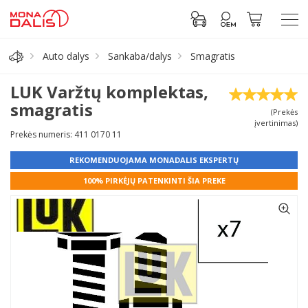
Auto dalys
Sankaba/dalys
Smagratis
Automobilių dalys
LUK Varžtų komplektas,
smagratis
(Prekės
Alyva, tepalai
įvertinimas)
Prekės numeris: 411 0170 11
Antifrizas
REKOMENDUOJAMA MONADALIS EKSPERTŲ
100% PIRKĖJŲ PATENKINTI ŠIA PREKE
Akumuliatorius
Padangos
Prisijungti prie paskyros