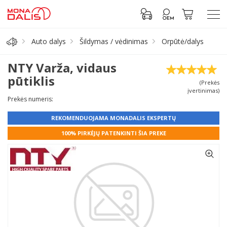
Auto dalys
Šildymas / vėdinimas
Orpūtė/dalys
Automobilių dalys
NTY Varža, vidaus
pūtiklis
(Prekės
Alyva, tepalai
įvertinimas)
Prekės numeris:
Antifrizas
REKOMENDUOJAMA MONADALIS EKSPERTŲ
100% PIRKĖJŲ PATENKINTI ŠIA PREKE
Akumuliatorius
Padangos
Prisijungti prie paskyros