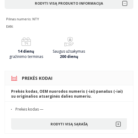
RODYTI VISĄ PRODUKTO INFORMACIJA
Pilnas numeris: NTY
EAN:
14 dienų
Saugus užsakymas
gražinimo terminas
200 dienų
PREKĖS KODAI
Prekės kodas, OEM nuorodos numeris (-iai) panašus (-iai)
su originalios atsarginės dalies numeriu.
Prekės kodas —
RODYTI VISĄ SĄRAŠĄ