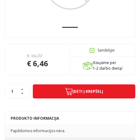
Pagojo k., Uosių g. 124, Kelmės raj.
info@mbmanogarazas.lt
Sandėlyje:
+370 68306302
€
10,77
€
6,46
Išsiųsime per
1-2 darbo dieną!
ĮDĖTI Į KREPŠELĮ
PRODUKTO INFORMACIJA
Papildomos informacijos nėra.