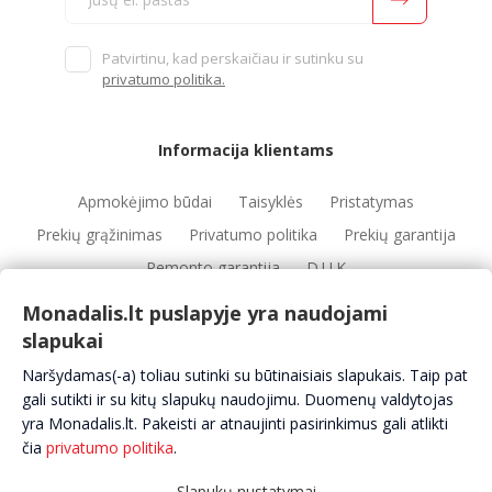
Patvirtinu, kad perskaičiau ir sutinku su
privatumo politika.
Informacija klientams
Apmokėjimo būdai
Taisyklės
Pristatymas
Prekių grąžinimas
Privatumo politika
Prekių garantija
Remonto garantija
D.U.K
Monadalis.lt puslapyje yra naudojami
slapukai
Nuorodos
Naršydamas(-a) toliau sutinki su būtinaisiais slapukais. Taip pat
Automobilių servisai
Automobilių dalys
Apie mus
gali sutikti ir su kitų slapukų naudojimu. Duomenų valdytojas
yra Monadalis.lt. Pakeisti ar atnaujinti pasirinkimus gali atlikti
Kontaktai
čia
privatumo politika
.
Slapukų nustatymai