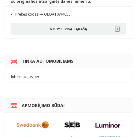
su originalios atsarginės dalies numeriu.
Prekės kodas — OLQA10W405L
RODYTI VISĄ SĄRAŠĄ
TINKA AUTOMOBILIAMS
Informacijos nėra
APMOKĖJIMO BŪDAI