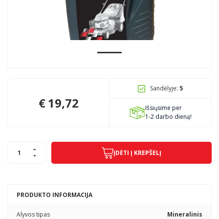
Pagojo k., Uosių g. 124, Kelmės raj.
info@mbmanogarazas.lt
+370 68306302
Sandėlyje:
5
€
19,72
Išsiųsime per
1-2 darbo dieną!
ĮDĖTI Į KREPŠELĮ
PRODUKTO INFORMACIJA
Alyvos tipas
Mineralinis