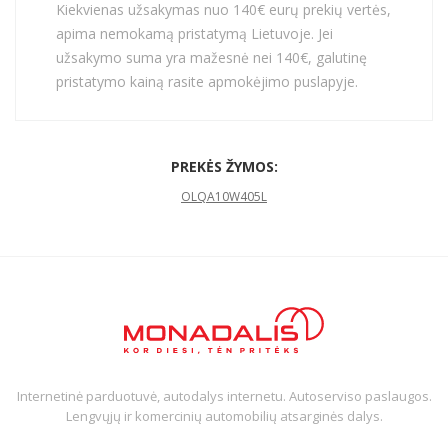
Kiekvienas užsakymas nuo 140€ eurų prekių vertės,
apima nemokamą pristatymą Lietuvoje. Jei
užsakymo suma yra mažesnė nei 140€, galutinę
pristatymo kainą rasite apmokėjimo puslapyje.
PREKĖS ŽYMOS:
OLQA10W405L
Internetinė parduotuvė, autodalys internetu. Autoserviso paslaugos.
Lengvųjų ir komercinių automobilių atsarginės dalys.