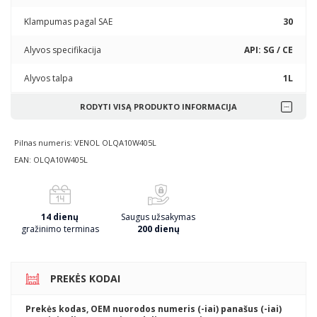
Klampumas pagal SAE
30
Alyvos specifikacija
API: SG / CE
Alyvos talpa
1L
RODYTI VISĄ PRODUKTO INFORMACIJA
Pilnas numeris: VENOL OLQA10W405L
EAN: OLQA10W405L
14 dienų
Saugus užsakymas
gražinimo terminas
200 dienų
PREKĖS KODAI
Prekės kodas, OEM nuorodos numeris (-iai) panašus (-iai)