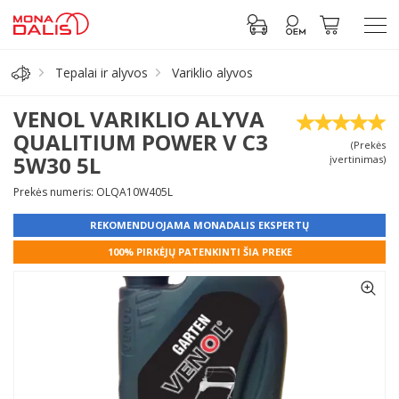
Tepalai ir alyvos
Variklio alyvos
Automobilių dalys
VENOL VARIKLIO ALYVA
QUALITIUM POWER V C3
(Prekės
Alyva, tepalai
5W30 5L
įvertinimas)
Prekės numeris: OLQA10W405L
Antifrizas
REKOMENDUOJAMA MONADALIS EKSPERTŲ
Akumuliatorius
100% PIRKĖJŲ PATENKINTI ŠIA PREKE
Padangos
Prisijungti prie paskyros