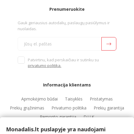
Prenumeruokite
Gauk geriausius autodalių, paslaugų pasiūlymus ir
nuolaidas.
Patvirtinu, kad perskaičiau ir sutinku su
privatumo politika.
Informacija klientams
Apmokėjimo būdai
Taisyklės
Pristatymas
Prekių grąžinimas
Privatumo politika
Prekių garantija
Remonto garantija
D.U.K
Monadalis.lt puslapyje yra naudojami