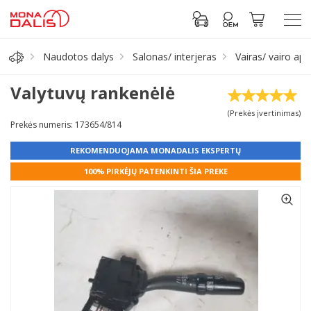
Naudotos dalys
Salonas/ interjeras
Vairas/ vairo apd
Automobilių dalys
Valytuvų rankenėlė
(Prekės įvertinimas)
Alyva, tepalai
Prekės numeris: 173654/814
REKOMENDUOJAMA MONADALIS EKSPERTŲ
Antifrizas
100% PIRKĖJŲ PATENKINTI ŠIA PREKE
Akumuliatorius
Padangos
Prisijungti prie paskyros