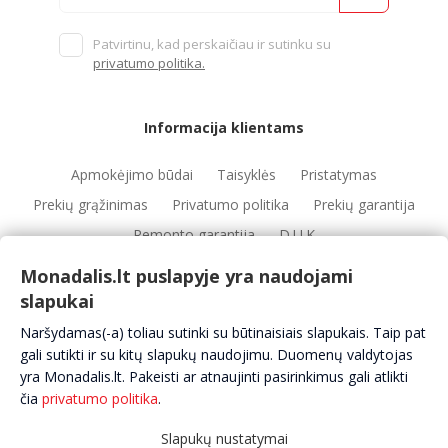
Patvirtinu, kad perskaičiau ir sutinku su
privatumo politika.
Informacija klientams
Apmokėjimo būdai
Taisyklės
Pristatymas
Prekių grąžinimas
Privatumo politika
Prekių garantija
Remonto garantija
D.U.K
Monadalis.lt puslapyje yra naudojami
slapukai
Nuorodos
Naršydamas(-a) toliau sutinki su būtinaisiais slapukais. Taip pat
Automobilių servisai
Automobilių dalys
Apie mus
gali sutikti ir su kitų slapukų naudojimu. Duomenų valdytojas
yra Monadalis.lt. Pakeisti ar atnaujinti pasirinkimus gali atlikti
Kontaktai
čia
privatumo politika
.
Slapukų nustatymai