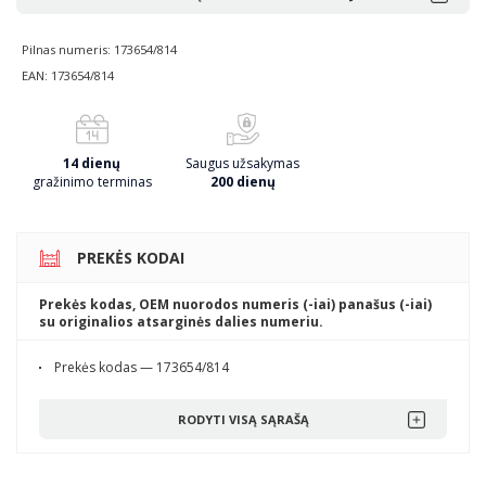
Pilnas numeris: 173654/814
EAN: 173654/814
14 dienų
Saugus užsakymas
gražinimo terminas
200 dienų
PREKĖS KODAI
Prekės kodas, OEM nuorodos numeris (-iai) panašus (-iai)
su originalios atsarginės dalies numeriu.
Prekės kodas — 173654/814
RODYTI VISĄ SĄRAŠĄ