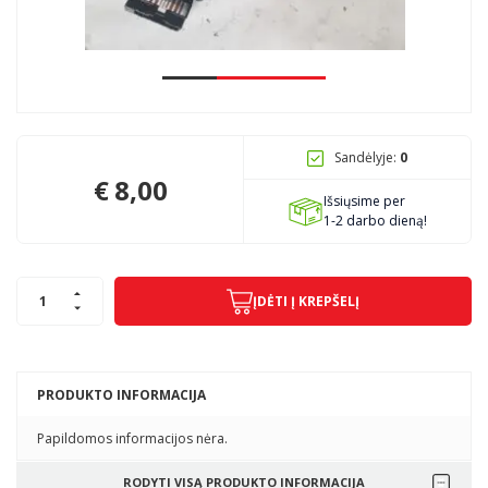
Pagojo k., Uosių g. 124, Kelmės raj.
info@mbmanogarazas.lt
Sandėlyje:
0
+370 68306302
€
8,00
Išsiųsime per
1-2 darbo dieną!
ĮDĖTI Į KREPŠELĮ
PRODUKTO INFORMACIJA
Papildomos informacijos nėra.
RODYTI VISĄ PRODUKTO INFORMACIJA