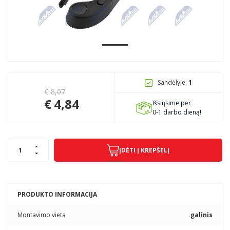
Pagojo k., Uosių g. 124, Kelmės raj.
info@mbmanogarazas.lt
Sandėlyje:
1
+370 68306302
€
8,07
€
4,84
Išsiųsime per
0-1 darbo dieną!
ĮDĖTI Į KREPŠELĮ
PRODUKTO INFORMACIJA
Montavimo vieta
galinis