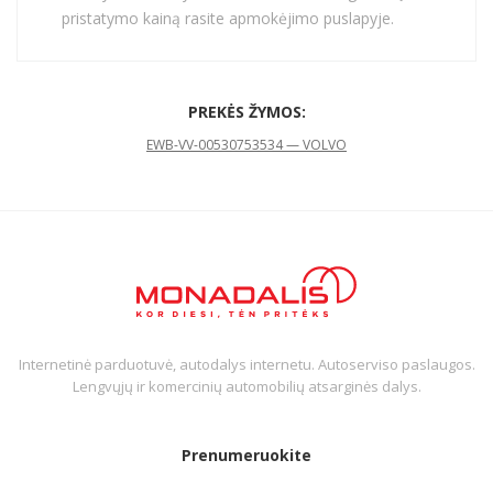
pristatymo kainą rasite apmokėjimo puslapyje.
PREKĖS ŽYMOS:
EWB-VV-005
30753534 — VOLVO
Internetinė parduotuvė, autodalys internetu. Autoserviso paslaugos.
Lengvųjų ir komercinių automobilių atsarginės dalys.
Prenumeruokite