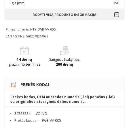
Ilgis [mm]
390
RODYTI VISĄ PRODUKTO INFORMACIJA
Pilnas numeris: NTY EWB-VV-005
EAN / GTINS: 5902048214089
14 dienų
Saugus užsakymas
gražinimo terminas
200 dienų
PREKĖS KODAI
Prekės kodas, OEM nuorodos numeris (-iai) panašus (-iai)
su originalios atsarginės dalies numeriu.
30753534 — VOLVO
Prekės kodas — EWB-VV-005