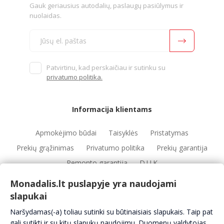
Gauk geriausius autodalių, paslaugų pasiūlymus ir
nuolaidas.
Patvirtinu, kad perskaičiau ir sutinku su
privatumo politika.
Informacija klientams
Apmokėjimo būdai
Taisyklės
Pristatymas
Prekių grąžinimas
Privatumo politika
Prekių garantija
Remonto garantija
D.U.K
Monadalis.lt puslapyje yra naudojami
slapukai
Nuorodos
Naršydamas(-a) toliau sutinki su būtinaisiais slapukais. Taip pat
Automobilių servisai
Automobilių dalys
Apie mus
gali sutikti ir su kitų slapukų naudojimu. Duomenų valdytojas