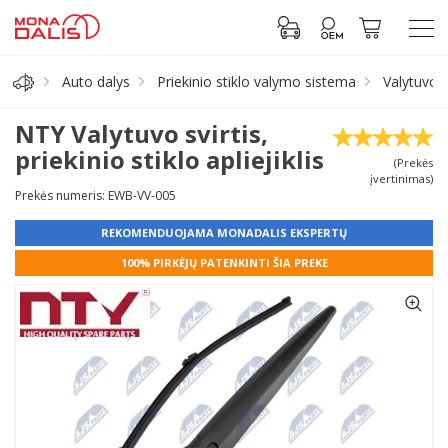
Auto dalys
Priekinio stiklo valymo sistema
Valytuvo s
Automobilių dalys
NTY Valytuvo svirtis,
priekinio stiklo apliejiklis
(Prekės
Alyva, tepalai
įvertinimas)
Prekės numeris: EWB-VV-005
Antifrizas
REKOMENDUOJAMA MONADALIS EKSPERTŲ
100% PIRKĖJŲ PATENKINTI ŠIA PREKE
Akumuliatorius
Padangos
Prisijungti prie paskyros