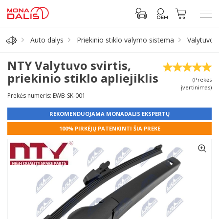
Auto dalys
Priekinio stiklo valymo sistema
Valytuvo s
Automobilių dalys
NTY Valytuvo svirtis,
priekinio stiklo apliejiklis
(Prekės
Alyva, tepalai
įvertinimas)
Prekės numeris: EWB-SK-001
Antifrizas
REKOMENDUOJAMA MONADALIS EKSPERTŲ
100% PIRKĖJŲ PATENKINTI ŠIA PREKE
Akumuliatorius
Padangos
Prisijungti prie paskyros