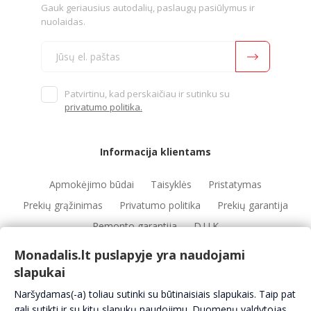
Gauk geriausius autodalių, paslaugų pasiūlymus ir
nuolaidas.
Patvirtinu, kad perskaičiau ir sutinku su
privatumo politika.
Informacija klientams
Apmokėjimo būdai
Taisyklės
Pristatymas
Prekių grąžinimas
Privatumo politika
Prekių garantija
Remonto garantija
D.U.K
Monadalis.lt puslapyje yra naudojami
slapukai
Nuorodos
Naršydamas(-a) toliau sutinki su būtinaisiais slapukais. Taip pat
Automobilių servisai
Automobilių dalys
Apie mus
gali sutikti ir su kitų slapukų naudojimu. Duomenų valdytojas