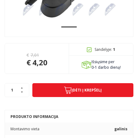
Pagojo k., Uosių g. 124, Kelmės raj.
info@mbmanogarazas.lt
Sandėlyje:
1
+370 68306302
€
7,01
€
4,20
Išsiųsime per
0-1 darbo dieną!
ĮDĖTI Į KREPŠELĮ
PRODUKTO INFORMACIJA
Montavimo vieta
galinis