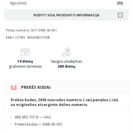
Ilgis [mm]
255
RODYTI VISĄ PRODUKTO INFORMACIJA
Pilnas numeris: NTY EWB-SK-001
EAN / GTINS: 5902048213358
14 dienų
Saugus užsakymas
gražinimo terminas
200 dienų
PREKĖS KODAI
Prekės kodas, OEM nuorodos numeris (-iai) panašus (-iai)
su originalios atsarginės dalies numeriu.
6R6 955 707 B — VAG
Prekės kodas — EWB-SK-001