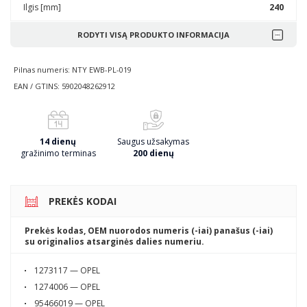
Ilgis [mm]
240
RODYTI VISĄ PRODUKTO INFORMACIJA
Pilnas numeris: NTY EWB-PL-019
EAN / GTINS: 5902048262912
14 dienų
Saugus užsakymas
gražinimo terminas
200 dienų
PREKĖS KODAI
Prekės kodas, OEM nuorodos numeris (-iai) panašus (-iai)
su originalios atsarginės dalies numeriu.
1273117 — OPEL
1274006 — OPEL
95466019 — OPEL