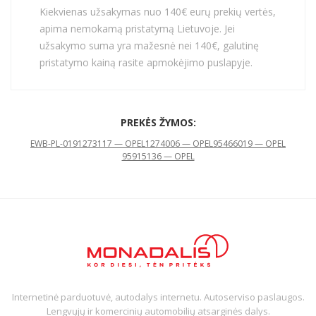
Kiekvienas užsakymas nuo 140€ eurų prekių vertės,
apima nemokamą pristatymą Lietuvoje. Jei
užsakymo suma yra mažesnė nei 140€, galutinę
pristatymo kainą rasite apmokėjimo puslapyje.
PREKĖS ŽYMOS:
EWB-PL-019
1273117 — OPEL
1274006 — OPEL
95466019 — OPEL
95915136 — OPEL
Internetinė parduotuvė, autodalys internetu. Autoserviso paslaugos.
Lengvųjų ir komercinių automobilių atsarginės dalys.