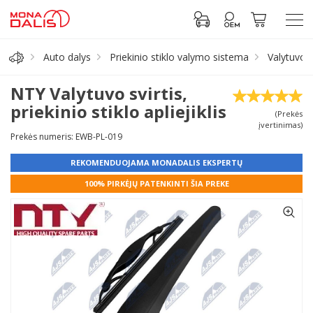
Auto dalys
Priekinio stiklo valymo sistema
Valytuvo 
Automobilių dalys
NTY Valytuvo svirtis,
priekinio stiklo apliejiklis
(Prekės
Alyva, tepalai
įvertinimas)
Prekės numeris: EWB-PL-019
Antifrizas
REKOMENDUOJAMA MONADALIS EKSPERTŲ
100% PIRKĖJŲ PATENKINTI ŠIA PREKE
Akumuliatorius
Padangos
Prisijungti prie paskyros