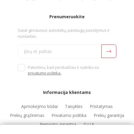
Prenumeruokite
Gauk geriausius autodalių, paslaugų pasiūlymus ir
nuolaidas.
Patvirtinu, kad perskaičiau ir sutinku su
privatumo politika.
Informacija klientams
Apmokėjimo būdai
Taisyklės
Pristatymas
Prekių grąžinimas
Privatumo politika
Prekių garantija
Remonto garantija
D.U.K