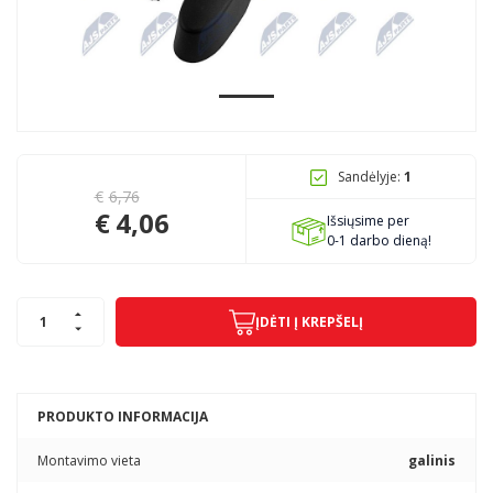
Pagojo k., Uosių g. 124, Kelmės raj.
info@mbmanogarazas.lt
Sandėlyje:
1
+370 68306302
€
6,76
€
4,06
Išsiųsime per
0-1 darbo dieną!
ĮDĖTI Į KREPŠELĮ
PRODUKTO INFORMACIJA
Montavimo vieta
galinis