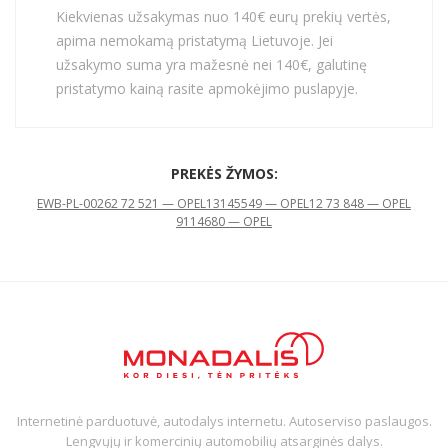
Kiekvienas užsakymas nuo 140€ eurų prekių vertės,
apima nemokamą pristatymą Lietuvoje. Jei
užsakymo suma yra mažesnė nei 140€, galutinę
pristatymo kainą rasite apmokėjimo puslapyje.
PREKĖS ŽYMOS:
EWB-PL-002
62 72 521 — OPEL
13145549 — OPEL
12 73 848 — OPEL
9114680 — OPEL
Internetinė parduotuvė, autodalys internetu. Autoserviso paslaugos.
Lengvųjų ir komercinių automobilių atsarginės dalys.