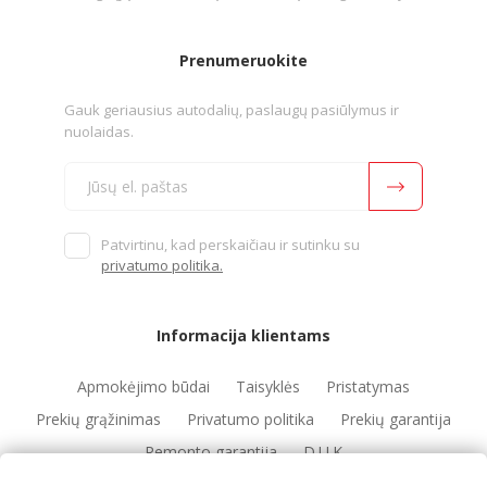
Prenumeruokite
Gauk geriausius autodalių, paslaugų pasiūlymus ir
nuolaidas.
Patvirtinu, kad perskaičiau ir sutinku su
privatumo politika.
Informacija klientams
Apmokėjimo būdai
Taisyklės
Pristatymas
Prekių grąžinimas
Privatumo politika
Prekių garantija
Remonto garantija
D.U.K