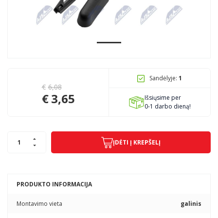
Pagojo k., Uosių g. 124, Kelmės raj.
info@mbmanogarazas.lt
Sandėlyje:
1
+370 68306302
€
6,08
€
3,65
Išsiųsime per
0-1 darbo dieną!
ĮDĖTI Į KREPŠELĮ
PRODUKTO INFORMACIJA
Montavimo vieta
galinis