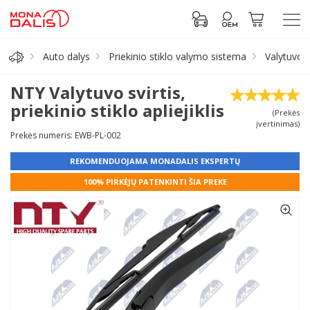
Auto dalys
Priekinio stiklo valymo sistema
Valytuvo s
Automobilių dalys
NTY Valytuvo svirtis,
priekinio stiklo apliejiklis
(Prekės
Alyva, tepalai
įvertinimas)
Prekės numeris: EWB-PL-002
Antifrizas
REKOMENDUOJAMA MONADALIS EKSPERTŲ
100% PIRKĖJŲ PATENKINTI ŠIA PREKE
Akumuliatorius
Padangos
Prisijungti prie paskyros