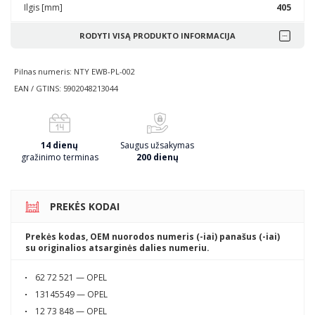
Ilgis [mm]
405
RODYTI VISĄ PRODUKTO INFORMACIJA
Pilnas numeris: NTY EWB-PL-002
EAN / GTINS: 5902048213044
14 dienų
Saugus užsakymas
gražinimo terminas
200 dienų
PREKĖS KODAI
Prekės kodas, OEM nuorodos numeris (-iai) panašus (-iai)
su originalios atsarginės dalies numeriu.
62 72 521 — OPEL
13145549 — OPEL
12 73 848 — OPEL