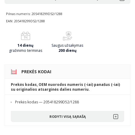
Pilnas numeris: 205418299D52/1288
EAN: 205418299D52/1288
14 dienų
Saugus užsakymas
gražinimo terminas
200 dienų
PREKĖS KODAI
Prekės kodas, OEM nuorodos numeris (-iai) panašus (-iai)
su originalios atsarginės dalies numeriu.
Prekės kodas — 205418299D52/1288
RODYTI VISĄ SĄRAŠĄ