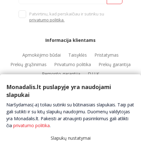
Patvirtinu, kad perskaičiau ir sutinku su
privatumo politika.
Informacija klientams
Apmokėjimo būdai
Taisyklės
Pristatymas
Prekių grąžinimas
Privatumo politika
Prekių garantija
Remonto garantija
D.U.K
Monadalis.lt puslapyje yra naudojami
slapukai
Nuorodos
Naršydamas(-a) toliau sutinki su būtinaisiais slapukais. Taip pat
Automobilių servisai
Automobilių dalys
Apie mus
gali sutikti ir su kitų slapukų naudojimu. Duomenų valdytojas
yra Monadalis.lt. Pakeisti ar atnaujinti pasirinkimus gali atlikti
Kontaktai
čia
privatumo politika
.
Slapukų nustatymai