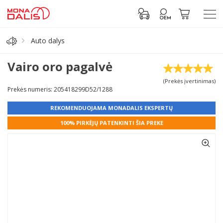
Auto dalys
Automobilių dalys
Vairo oro pagalvė
(Prekės įvertinimas)
Alyva, tepalai
Prekės numeris: 205418299D52/1288
REKOMENDUOJAMA MONADALIS EKSPERTŲ
Antifrizas
100% PIRKĖJŲ PATENKINTI ŠIA PREKE
Akumuliatorius
Padangos
Prisijungti prie paskyros