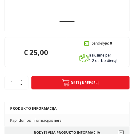
Pagojo k., Uosių g. 124, Kelmės raj.
info@mbmanogarazas.lt
Sandėlyje:
0
+370 68306302
€
25,00
Išsiųsime per
1-2 darbo dieną!
ĮDĖTI Į KREPŠELĮ
PRODUKTO INFORMACIJA
Papildomos informacijos nėra.
RODYTI VISĄ PRODUKTO INFORMACIJA