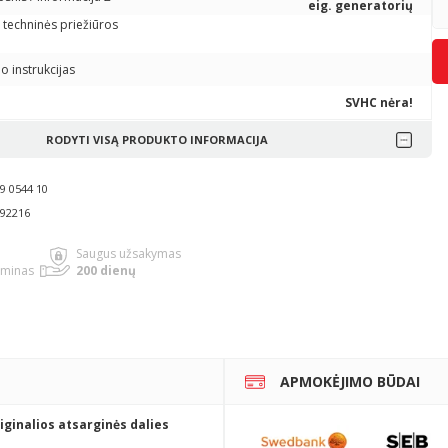
eig. generatorių
o instrukcijas
SVHC nėra!
RODYTI VISĄ PRODUKTO INFORMACIJA
9 0544 10
692216
Saugus užsakymas
rminas
200 dienų
APMOKĖJIMO BŪDAI
iginalios atsarginės dalies