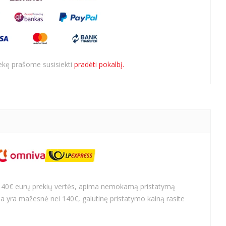
rekę prašome susisiekti
pradėti pokalbį.
140€ eurų prekių vertės, apima nemokamą pristatymą
a yra mažesnė nei 140€, galutinę pristatymo kainą rasite