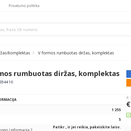
Privatumo politika
ržas/komplektas
V formos rumbuotas diržas, komplektas
mos rumbuotas diržas, komplektas
 0544 10
€
ORMACIJA
€
1 255
5
Patikr., ir jei reikia, pakeiskite laisv.
psnis / informacija 2