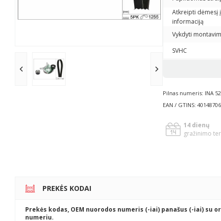
Atkreipti dėmesį į techninės priežiūros
informaciją
Vykdyti montavim
SVHC
Pilnas numeris: INA 52
EAN / GTINS: 4014870
14 dienų
gražinimo te
PREKĖS KODAI
Prekės kodas, OEM nuorodos numeris (-iai) panašus (-iai) su or
numeriu.