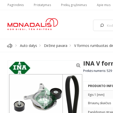
Pagrindinis
Pristatymas
Prekių grąžinimas
Apie mus
Auto dalys
Diržinė pavara
V formos rumbuotas di
INA V for
Prekės numeris: 529
PRODUKTO INF
Ilgis 1 [mm]
Briaunų skaičius
Papildomas strai