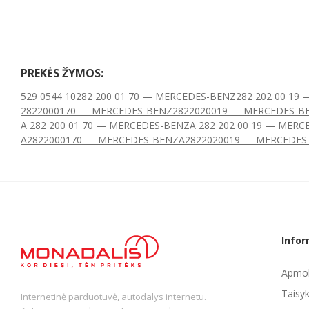
PREKĖS ŽYMOS:
529 0544 10
282 200 01 70 — MERCEDES-BENZ
282 202 00 19
2822000170 — MERCEDES-BENZ
2822020019 — MERCEDES-B
A 282 200 01 70 — MERCEDES-BENZ
A 282 202 00 19 — MER
A2822000170 — MERCEDES-BENZ
A2822020019 — MERCEDES
Infor
Apmok
Taisyk
Internetinė parduotuvė, autodalys internetu.