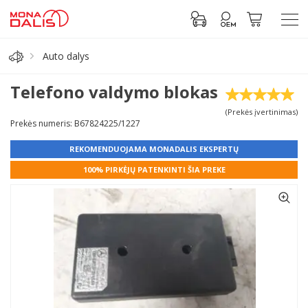
Auto dalys
Automobilių dalys
Telefono valdymo blokas
(Prekės įvertinimas)
Alyva, tepalai
Prekės numeris: B67824225/1227
REKOMENDUOJAMA MONADALIS EKSPERTŲ
Antifrizas
100% PIRKĖJŲ PATENKINTI ŠIA PREKE
Akumuliatorius
Padangos
Prisijungti prie paskyros