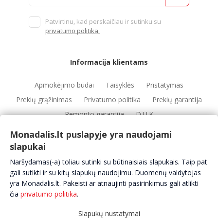
Patvirtinu, kad perskaičiau ir sutinku su
privatumo politika.
Informacija klientams
Apmokėjimo būdai
Taisyklės
Pristatymas
Prekių grąžinimas
Privatumo politika
Prekių garantija
Remonto garantija
D.U.K
Monadalis.lt puslapyje yra naudojami
slapukai
Nuorodos
Naršydamas(-a) toliau sutinki su būtinaisiais slapukais. Taip pat
Automobilių servisai
Automobilių dalys
Apie mus
gali sutikti ir su kitų slapukų naudojimu. Duomenų valdytojas
yra Monadalis.lt. Pakeisti ar atnaujinti pasirinkimus gali atlikti
Kontaktai
čia
privatumo politika
.
Slapukų nustatymai