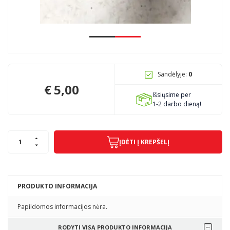
Pagojo k., Uosių g. 124, Kelmės raj.
info@mbmanogarazas.lt
Sandėlyje:
0
+370 68306302
€
5,00
Išsiųsime per
1-2 darbo dieną!
ĮDĖTI Į KREPŠELĮ
PRODUKTO INFORMACIJA
Papildomos informacijos nėra.
RODYTI VISĄ PRODUKTO INFORMACIJA