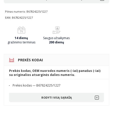
Pilnas numeris: B67824225/1227
EAN: B67824225/1227
14 dienų
Saugus užsakymas
gražinimo terminas
200 dienų
PREKĖS KODAI
Prekės kodas, OEM nuorodos numeris (-iai) panašus (-iai)
su originalios atsarginės dalies numeriu.
Prekės kodas — B67824225/1227
RODYTI VISĄ SĄRAŠĄ