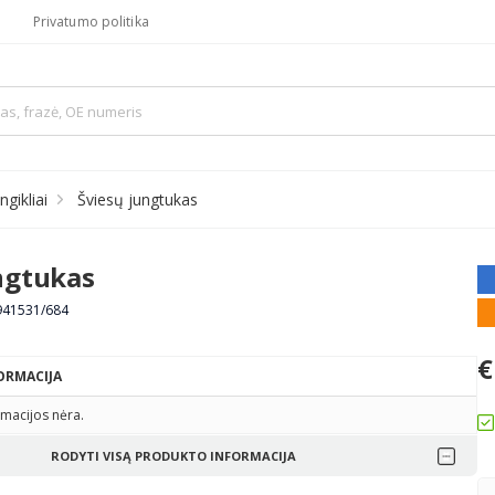
Privatumo politika
ngikliai
Šviesų jungtukas
ngtukas
941531/684
€
ORMACIJA
macijos nėra.
RODYTI VISĄ PRODUKTO INFORMACIJA