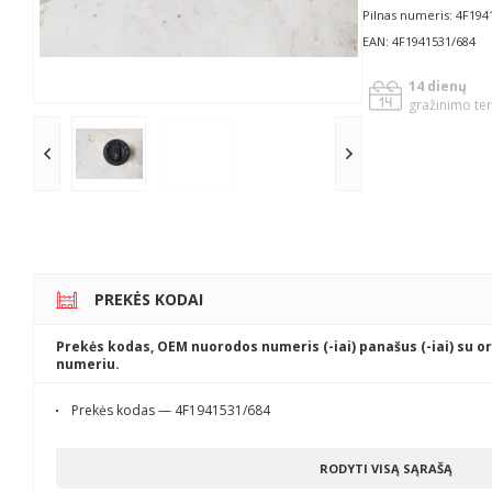
Pilnas numeris: 4F194
EAN: 4F1941531/684
14 dienų
gražinimo te
PREKĖS KODAI
Prekės kodas, OEM nuorodos numeris (-iai) panašus (-iai) su or
numeriu.
Prekės kodas — 4F1941531/684
RODYTI VISĄ SĄRAŠĄ