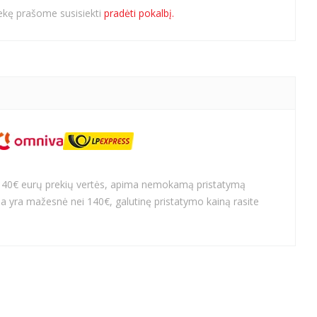
rekę prašome susisiekti
pradėti pokalbį.
140€ eurų prekių vertės, apima nemokamą pristatymą
a yra mažesnė nei 140€, galutinę pristatymo kainą rasite