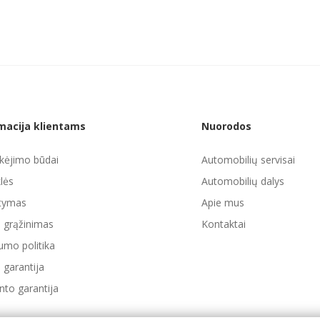
macija klientams
Nuorodos
ėjimo būdai
Automobilių servisai
lės
Automobilių dalys
atymas
Apie mus
ų grąžinimas
Kontaktai
umo politika
 garantija
to garantija