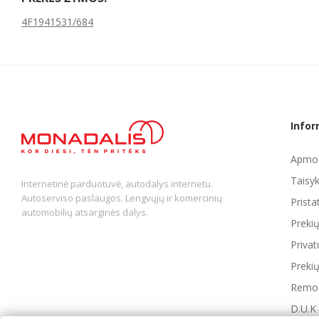
4F1941531/684
Infor
Apmok
Taisyk
Internetinė parduotuvė, autodalys internetu.
Autoserviso paslaugos. Lengvųjų ir komercinių
Prist
automobilių atsarginės dalys.
Preki
Privat
Prekių
Remon
D.U.K