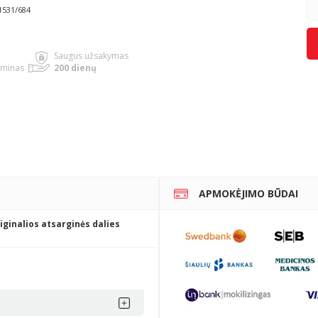
1531/684
Saugus užsakymas
rminas
200 dienų
APMOKĖJIMO BŪDAI
iginalios atsarginės dalies