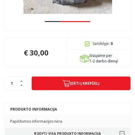
Pagojo k., Uosių g. 124, Kelmės raj.
info@mbmanogarazas.lt
Sandėlyje:
0
+370 68306302
€
30,00
Išsiųsime per
1-2 darbo dieną!
ĮDĖTI Į KREPŠELĮ
PRODUKTO INFORMACIJA
Papildomos informacijos nėra.
RODYTI VISĄ PRODUKTO INFORMACIJA