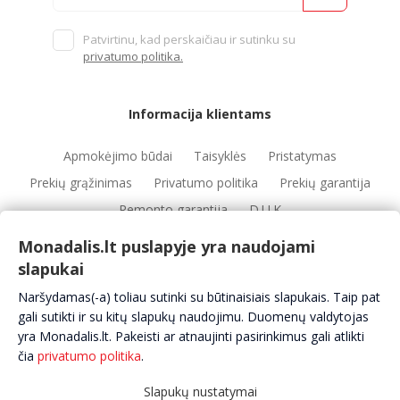
Patvirtinu, kad perskaičiau ir sutinku su
privatumo politika.
Informacija klientams
Apmokėjimo būdai
Taisyklės
Pristatymas
Prekių grąžinimas
Privatumo politika
Prekių garantija
Remonto garantija
D.U.K
Monadalis.lt puslapyje yra naudojami
slapukai
Nuorodos
Naršydamas(-a) toliau sutinki su būtinaisiais slapukais. Taip pat
Automobilių servisai
Automobilių dalys
Apie mus
gali sutikti ir su kitų slapukų naudojimu. Duomenų valdytojas
yra Monadalis.lt. Pakeisti ar atnaujinti pasirinkimus gali atlikti
Kontaktai
čia
privatumo politika
.
Slapukų nustatymai