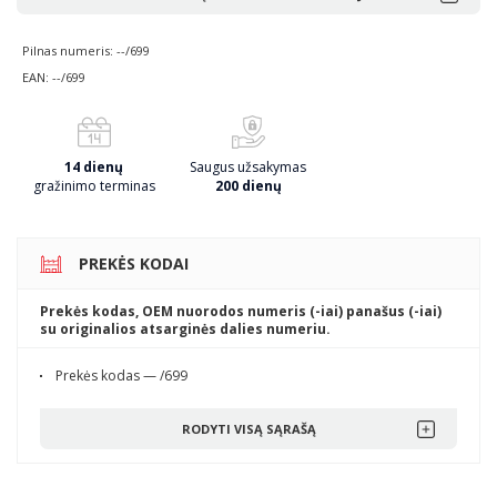
Pilnas numeris: --/699
EAN: --/699
14 dienų
Saugus užsakymas
gražinimo terminas
200 dienų
PREKĖS KODAI
Prekės kodas, OEM nuorodos numeris (-iai) panašus (-iai)
su originalios atsarginės dalies numeriu.
Prekės kodas — /699
RODYTI VISĄ SĄRAŠĄ