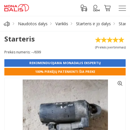
Naudotos dalys
Variklis
Starteris ir jo dalys
Starte
Automobilių dalys
Starteris
(Prekės įvertinimas)
Alyva, tepalai
Prekės numeris: --/699
REKOMENDUOJAMA MONADALIS EKSPERTŲ
Antifrizas
100% PIRKĖJŲ PATENKINTI ŠIA PREKE
Akumuliatorius
Padangos
Prisijungti prie paskyros