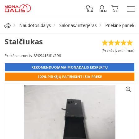
Naudotos dalys
Salonas/ interjeras
Priekinė panelė
Automobilių dalys
Stalčiukas
(Prekės įvertinimas)
Alyva, tepalai
Prekės numeris: 8P0941561/296
REKOMENDUOJAMA MONADALIS EKSPERTŲ
Antifrizas
100% PIRKĖJŲ PATENKINTI ŠIA PREKE
Akumuliatorius
Padangos
Prisijungti prie paskyros