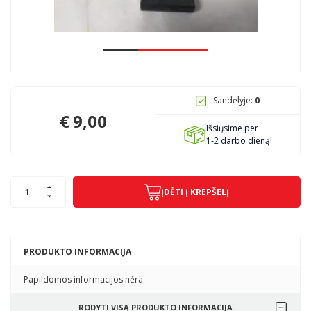
Pagojo k., Uosių g. 124, Kelmės raj.
info@mbmanogarazas.lt
Sandėlyje:
0
+370 68306302
€
9,00
Išsiųsime per
1-2 darbo dieną!
ĮDĖTI Į KREPŠELĮ
PRODUKTO INFORMACIJA
Papildomos informacijos nėra.
RODYTI VISĄ PRODUKTO INFORMACIJA