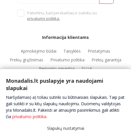
Patvirtinu, kad perskaičiau ir sutinku su
privatumo politika.
Informacija klientams
Apmokėjimo būdai
Taisyklės
Pristatymas
Prekių grąžinimas
Privatumo politika
Prekių garantija
Remonto garantija
D.U.K
Monadalis.lt puslapyje yra naudojami
slapukai
Nuorodos
Naršydamas(-a) toliau sutinki su būtinaisiais slapukais. Taip pat
Automobilių servisai
Automobilių dalys
Apie mus
gali sutikti ir su kitų slapukų naudojimu. Duomenų valdytojas
yra Monadalis.lt. Pakeisti ar atnaujinti pasirinkimus gali atlikti
Kontaktai
čia
privatumo politika
.
Slapukų nustatymai