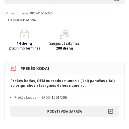
Pilnas numeris: 8P0941561/296
EAN: 8P0941561/296
14 dienų
Saugus užsakymas
gražinimo terminas
200 dienų
PREKĖS KODAI
Prekės kodas, OEM nuorodos numeris (-iai) panašus (-iai)
su originalios atsarginės dalies numeriu.
Prekės kodas — 8P0941561/296
RODYTI VISĄ SĄRAŠĄ