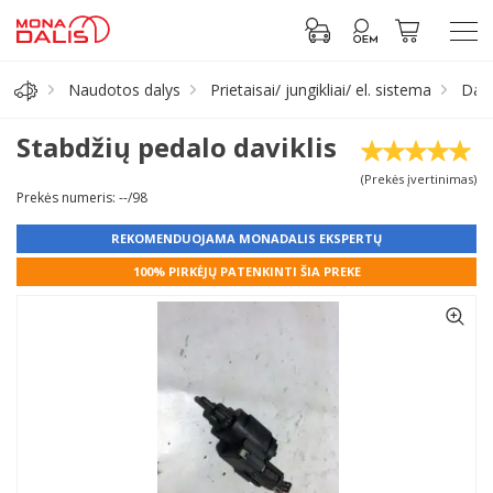
Naudotos dalys
Prietaisai/ jungikliai/ el. sistema
Davi
Automobilių dalys
Stabdžių pedalo daviklis
(Prekės įvertinimas)
Alyva, tepalai
Prekės numeris: --/98
REKOMENDUOJAMA MONADALIS EKSPERTŲ
Antifrizas
100% PIRKĖJŲ PATENKINTI ŠIA PREKE
Akumuliatorius
Padangos
Prisijungti prie paskyros