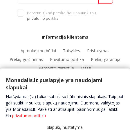
Patvirtinu, kad perskaičiau ir sutinku su
privatumo politika.
Informacija klientams
Apmokėjimo būdai
Taisyklės
Pristatymas
Prekių grąžinimas
Privatumo politika
Prekių garantija
Remonto garantija
D.U.K
Monadalis.lt puslapyje yra naudojami
slapukai
Nuorodos
Naršydamas(-a) toliau sutinki su būtinaisiais slapukais. Taip pat
Automobilių servisai
Automobilių dalys
Apie mus
gali sutikti ir su kitų slapukų naudojimu. Duomenų valdytojas
yra Monadalis.lt. Pakeisti ar atnaujinti pasirinkimus gali atlikti
Kontaktai
čia
privatumo politika
.
Slapukų nustatymai