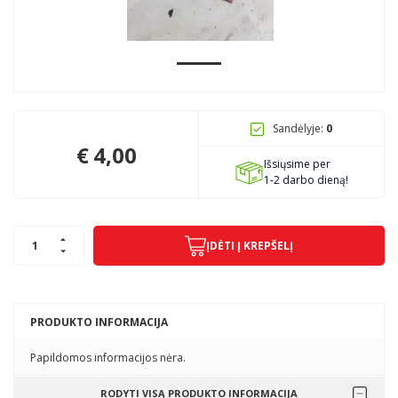
Pagojo k., Uosių g. 124, Kelmės raj.
info@mbmanogarazas.lt
Sandėlyje:
0
+370 68306302
€
4,00
Išsiųsime per
1-2 darbo dieną!
ĮDĖTI Į KREPŠELĮ
PRODUKTO INFORMACIJA
Papildomos informacijos nėra.
RODYTI VISĄ PRODUKTO INFORMACIJA