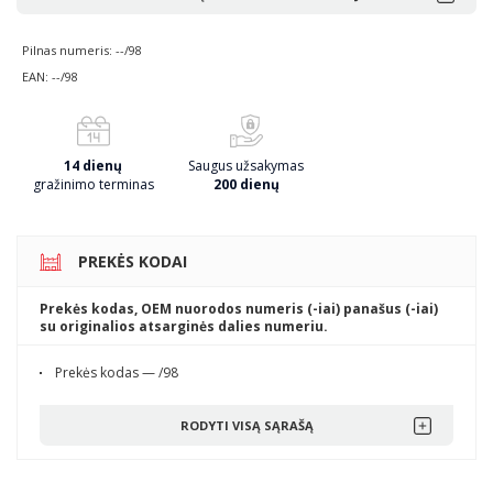
Pilnas numeris: --/98
EAN: --/98
14 dienų
Saugus užsakymas
gražinimo terminas
200 dienų
PREKĖS KODAI
Prekės kodas, OEM nuorodos numeris (-iai) panašus (-iai)
su originalios atsarginės dalies numeriu.
Prekės kodas — /98
RODYTI VISĄ SĄRAŠĄ