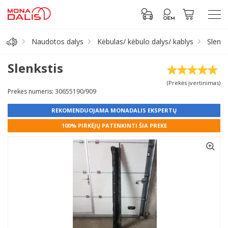
Naudotos dalys
Kėbulas/ kėbulo dalys/ kablys
Slenks
Automobilių dalys
Slenkstis
(Prekės įvertinimas)
Alyva, tepalai
Prekės numeris: 30655190/909
REKOMENDUOJAMA MONADALIS EKSPERTŲ
Antifrizas
100% PIRKĖJŲ PATENKINTI ŠIA PREKE
Akumuliatorius
Padangos
Prisijungti prie paskyros