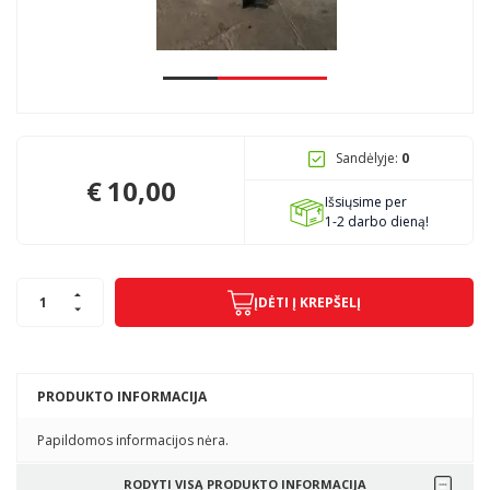
Pagojo k., Uosių g. 124, Kelmės raj.
info@mbmanogarazas.lt
Sandėlyje:
0
+370 68306302
€
10,00
Išsiųsime per
1-2 darbo dieną!
ĮDĖTI Į KREPŠELĮ
PRODUKTO INFORMACIJA
Papildomos informacijos nėra.
RODYTI VISĄ PRODUKTO INFORMACIJA