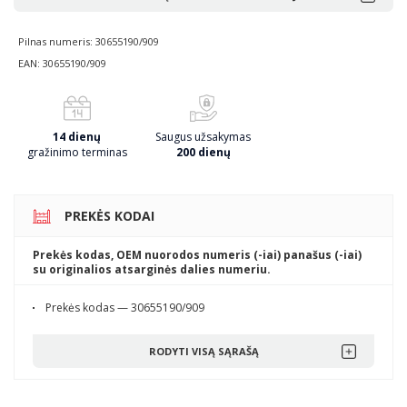
Pilnas numeris: 30655190/909
EAN: 30655190/909
14 dienų
Saugus užsakymas
gražinimo terminas
200 dienų
PREKĖS KODAI
Prekės kodas, OEM nuorodos numeris (-iai) panašus (-iai)
su originalios atsarginės dalies numeriu.
Prekės kodas — 30655190/909
RODYTI VISĄ SĄRAŠĄ