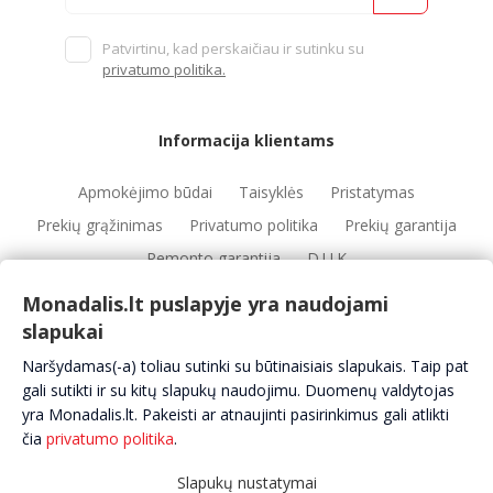
Patvirtinu, kad perskaičiau ir sutinku su
privatumo politika.
Informacija klientams
Apmokėjimo būdai
Taisyklės
Pristatymas
Prekių grąžinimas
Privatumo politika
Prekių garantija
Remonto garantija
D.U.K
Monadalis.lt puslapyje yra naudojami
slapukai
Nuorodos
Naršydamas(-a) toliau sutinki su būtinaisiais slapukais. Taip pat
Automobilių servisai
Automobilių dalys
Apie mus
gali sutikti ir su kitų slapukų naudojimu. Duomenų valdytojas
yra Monadalis.lt. Pakeisti ar atnaujinti pasirinkimus gali atlikti
Kontaktai
čia
privatumo politika
.
Slapukų nustatymai