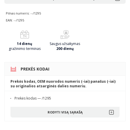
Pilnas numeris: --/1295
EAN: --/1295
14 dienų
Saugus užsakymas
gražinimo terminas
200 dienų
PREKĖS KODAI
Prekės kodas, OEM nuorodos numeris (-iai) panašus (-iai)
su originalios atsarginės dalies numeriu.
Prekės kodas — /1295
RODYTI VISĄ SĄRAŠĄ