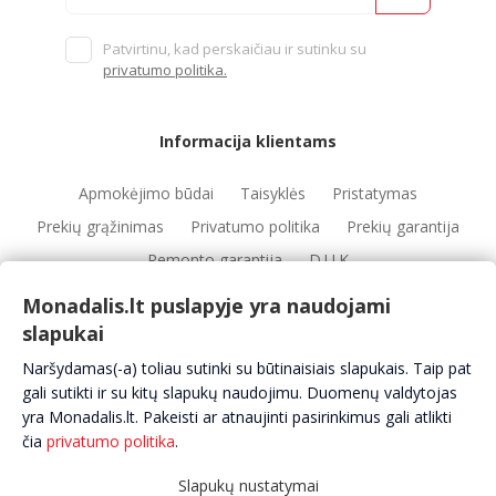
Patvirtinu, kad perskaičiau ir sutinku su
privatumo politika.
Informacija klientams
Apmokėjimo būdai
Taisyklės
Pristatymas
Prekių grąžinimas
Privatumo politika
Prekių garantija
Remonto garantija
D.U.K
Monadalis.lt puslapyje yra naudojami
slapukai
Nuorodos
Naršydamas(-a) toliau sutinki su būtinaisiais slapukais. Taip pat
Automobilių servisai
Automobilių dalys
Apie mus
gali sutikti ir su kitų slapukų naudojimu. Duomenų valdytojas
yra Monadalis.lt. Pakeisti ar atnaujinti pasirinkimus gali atlikti
Kontaktai
čia
privatumo politika
.
Slapukų nustatymai