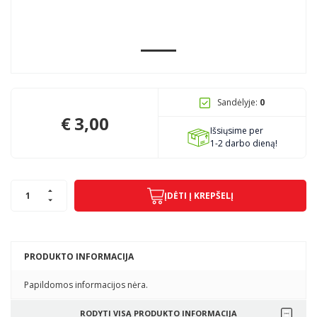
Pagojo k., Uosių g. 124, Kelmės raj.
info@mbmanogarazas.lt
Sandėlyje:
0
+370 68306302
€
3,00
Išsiųsime per
1-2 darbo dieną!
ĮDĖTI Į KREPŠELĮ
PRODUKTO INFORMACIJA
Papildomos informacijos nėra.
RODYTI VISĄ PRODUKTO INFORMACIJA