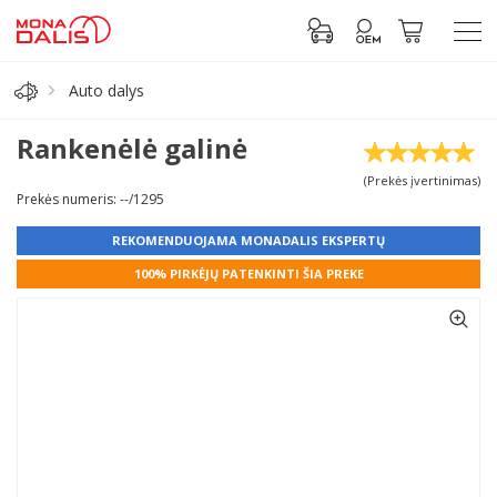
Auto dalys
Automobilių dalys
Rankenėlė galinė
(Prekės įvertinimas)
Alyva, tepalai
Prekės numeris: --/1295
REKOMENDUOJAMA MONADALIS EKSPERTŲ
Antifrizas
100% PIRKĖJŲ PATENKINTI ŠIA PREKE
Akumuliatorius
Padangos
Prisijungti prie paskyros