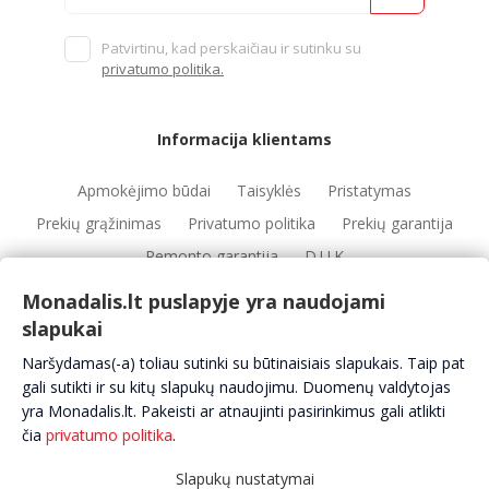
Patvirtinu, kad perskaičiau ir sutinku su
privatumo politika.
Informacija klientams
Apmokėjimo būdai
Taisyklės
Pristatymas
Prekių grąžinimas
Privatumo politika
Prekių garantija
Remonto garantija
D.U.K
Monadalis.lt puslapyje yra naudojami
slapukai
Nuorodos
Naršydamas(-a) toliau sutinki su būtinaisiais slapukais. Taip pat
Automobilių servisai
Automobilių dalys
Apie mus
gali sutikti ir su kitų slapukų naudojimu. Duomenų valdytojas
yra Monadalis.lt. Pakeisti ar atnaujinti pasirinkimus gali atlikti
Kontaktai
čia
privatumo politika
.
Slapukų nustatymai