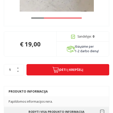
Pagojo k., Uosių g. 124, Kelmės raj.
info@mbmanogarazas.lt
Sandėlyje:
0
+370 68306302
€
19,00
Išsiųsime per
1-2 darbo dieną!
ĮDĖTI Į KREPŠELĮ
PRODUKTO INFORMACIJA
Papildomos informacijos nėra.
RODYTI VISĄ PRODUKTO INFORMACIJA