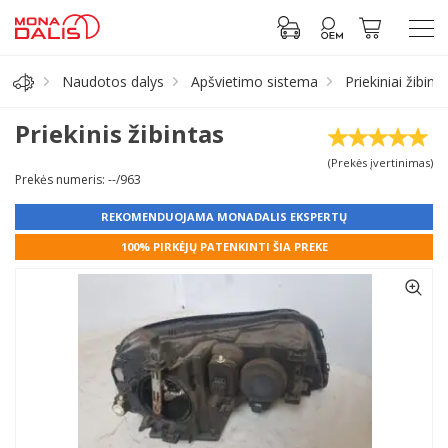
Naudotos dalys
Apšvietimo sistema
Priekiniai žibinta
Automobilių dalys
Priekinis žibintas
(Prekės įvertinimas)
Alyva, tepalai
Prekės numeris: --/963
REKOMENDUOJAMA MONADALIS EKSPERTŲ
Antifrizas
100% PIRKĖJŲ PATENKINTI ŠIA PREKE
Akumuliatorius
Padangos
Prisijungti prie paskyros