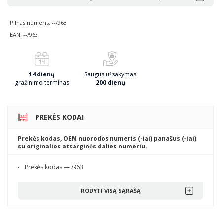
Pilnas numeris: --/963
EAN: --/963
14 dienų
Saugus užsakymas
gražinimo terminas
200 dienų
PREKĖS KODAI
Prekės kodas, OEM nuorodos numeris (-iai) panašus (-iai)
su originalios atsarginės dalies numeriu.
Prekės kodas — /963
RODYTI VISĄ SĄRAŠĄ