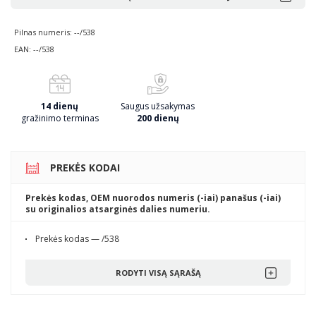
Pilnas numeris: --/538
EAN: --/538
14 dienų
Saugus užsakymas
gražinimo terminas
200 dienų
PREKĖS KODAI
Prekės kodas, OEM nuorodos numeris (-iai) panašus (-iai)
su originalios atsarginės dalies numeriu.
Prekės kodas — /538
RODYTI VISĄ SĄRAŠĄ