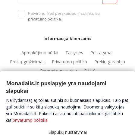
Patvirtinu, kad perskaičiau ir sutinku su
privatumo politika.
Informacija klientams
Apmokėjimo būdai
Taisyklės
Pristatymas
Prekių grąžinimas
Privatumo politika
Prekių garantija
Remonto garantija
D.U.K
Monadalis.lt puslapyje yra naudojami
slapukai
Nuorodos
Naršydamas(-a) toliau sutinki su būtinaisiais slapukais. Taip pat
Automobilių servisai
Automobilių dalys
Apie mus
gali sutikti ir su kitų slapukų naudojimu. Duomenų valdytojas
yra Monadalis.lt. Pakeisti ar atnaujinti pasirinkimus gali atlikti
Kontaktai
čia
privatumo politika
.
Slapukų nustatymai