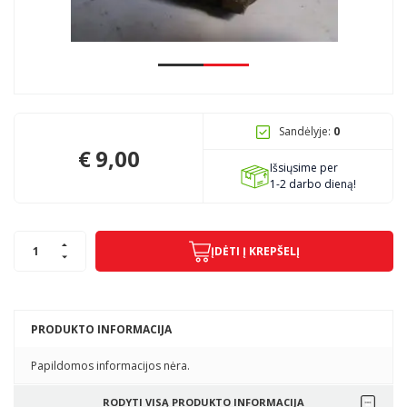
Pagojo k., Uosių g. 124, Kelmės raj.
info@mbmanogarazas.lt
Sandėlyje:
0
+370 68306302
€
9,00
Išsiųsime per
1-2 darbo dieną!
ĮDĖTI Į KREPŠELĮ
PRODUKTO INFORMACIJA
Papildomos informacijos nėra.
RODYTI VISĄ PRODUKTO INFORMACIJA