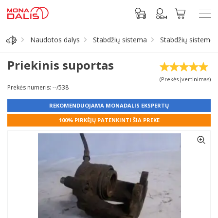
Naudotos dalys
Stabdžių sistema
Stabdžių sistemos
Automobilių dalys
Priekinis suportas
(Prekės įvertinimas)
Alyva, tepalai
Prekės numeris: --/538
REKOMENDUOJAMA MONADALIS EKSPERTŲ
Antifrizas
100% PIRKĖJŲ PATENKINTI ŠIA PREKE
Akumuliatorius
Padangos
Prisijungti prie paskyros