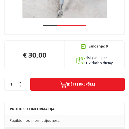
Pagojo k., Uosių g. 124, Kelmės raj.
info@mbmanogarazas.lt
Sandėlyje:
0
+370 68306302
€
30,00
Išsiųsime per
1-2 darbo dieną!
ĮDĖTI Į KREPŠELĮ
PRODUKTO INFORMACIJA
Papildomos informacijos nėra.