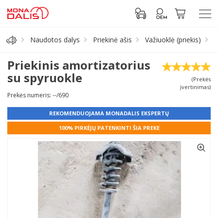
Naudotos dalys
Priekinė ašis
Važiuoklė (priekis)
P
Automobilių dalys
Priekinis amortizatorius
su spyruokle
(Prekės
Alyva, tepalai
įvertinimas)
Prekės numeris: --/690
Antifrizas
REKOMENDUOJAMA MONADALIS EKSPERTŲ
100% PIRKĖJŲ PATENKINTI ŠIA PREKE
Akumuliatorius
Padangos
Prisijungti prie paskyros