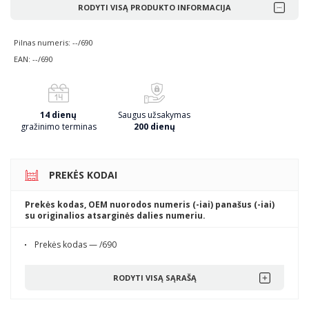
RODYTI VISĄ PRODUKTO INFORMACIJA
Pilnas numeris: --/690
EAN: --/690
14 dienų
Saugus užsakymas
gražinimo terminas
200 dienų
PREKĖS KODAI
Prekės kodas, OEM nuorodos numeris (-iai) panašus (-iai)
su originalios atsarginės dalies numeriu.
Prekės kodas — /690
RODYTI VISĄ SĄRAŠĄ