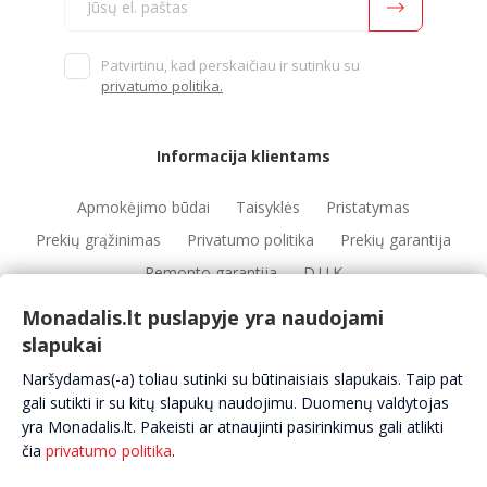
Patvirtinu, kad perskaičiau ir sutinku su
privatumo politika.
Informacija klientams
Apmokėjimo būdai
Taisyklės
Pristatymas
Prekių grąžinimas
Privatumo politika
Prekių garantija
Remonto garantija
D.U.K
Monadalis.lt puslapyje yra naudojami
slapukai
Nuorodos
Naršydamas(-a) toliau sutinki su būtinaisiais slapukais. Taip pat
Automobilių servisai
Automobilių dalys
Apie mus
gali sutikti ir su kitų slapukų naudojimu. Duomenų valdytojas
yra Monadalis.lt. Pakeisti ar atnaujinti pasirinkimus gali atlikti
Kontaktai
čia
privatumo politika
.