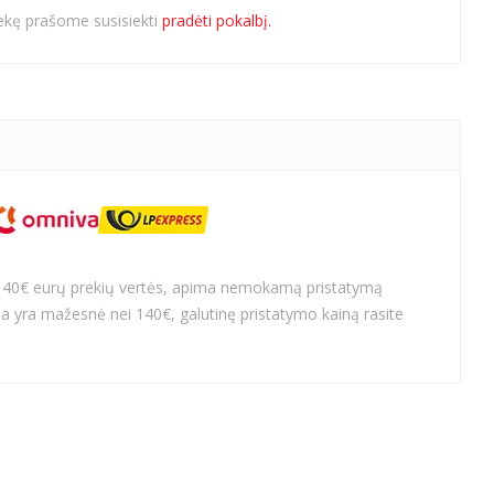
rekę prašome susisiekti
pradėti pokalbį.
140€ eurų prekių vertės, apima nemokamą pristatymą
a yra mažesnė nei 140€, galutinę pristatymo kainą rasite