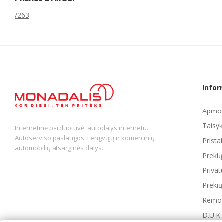
/263
Infor
Apmok
Taisyk
Internetinė parduotuvė, autodalys internetu.
Autoserviso paslaugos. Lengvųjų ir komercinių
Prist
automobilių atsarginės dalys.
Preki
Privat
Prekių
Remon
D.U.K