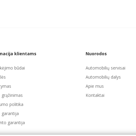
macija klientams
Nuorodos
ėjimo būdai
Automobilių servisai
lės
Automobilių dalys
atymas
Apie mus
ų grąžinimas
Kontaktai
umo politika
 garantija
to garantija