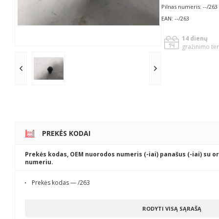
Pilnas numeris: --/263
EAN: --/263
14 dienų
gražinimo te
PREKĖS KODAI
Prekės kodas, OEM nuorodos numeris (-iai) panašus (-iai) su or
numeriu.
Prekės kodas — /263
RODYTI VISĄ SĄRAŠĄ