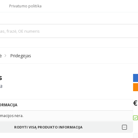
Privatumo politika
ė
Pridegėjas
s
63
€
ORMACIJA
macijos nėra.
RODYTI VISĄ PRODUKTO INFORMACIJA