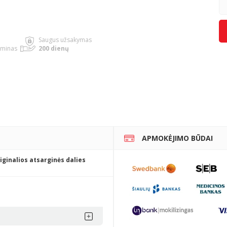
Saugus užsakymas
rminas
200 dienų
APMOKĖJIMO BŪDAI
iginalios atsarginės dalies