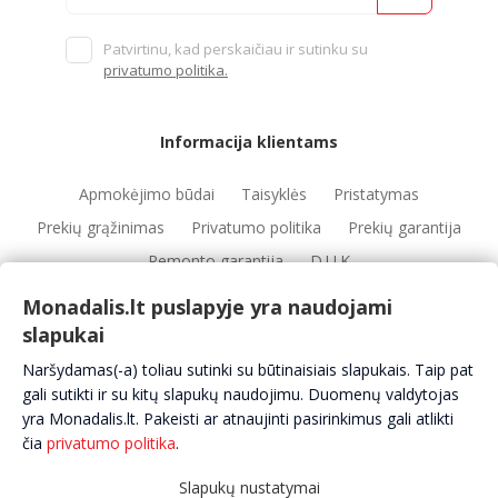
Patvirtinu, kad perskaičiau ir sutinku su
privatumo politika.
Informacija klientams
Apmokėjimo būdai
Taisyklės
Pristatymas
Prekių grąžinimas
Privatumo politika
Prekių garantija
Remonto garantija
D.U.K
Monadalis.lt puslapyje yra naudojami
slapukai
Nuorodos
Naršydamas(-a) toliau sutinki su būtinaisiais slapukais. Taip pat
Automobilių servisai
Automobilių dalys
Apie mus
gali sutikti ir su kitų slapukų naudojimu. Duomenų valdytojas
yra Monadalis.lt. Pakeisti ar atnaujinti pasirinkimus gali atlikti
Kontaktai
čia
privatumo politika
.
Slapukų nustatymai