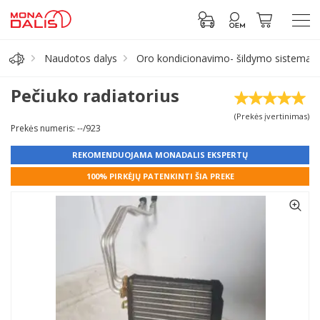
Naudotos dalys
Oro kondicionavimo- šildymo sistema/ r
Automobilių dalys
Pečiuko radiatorius
(Prekės įvertinimas)
Alyva, tepalai
Prekės numeris: --/923
REKOMENDUOJAMA MONADALIS EKSPERTŲ
Antifrizas
100% PIRKĖJŲ PATENKINTI ŠIA PREKE
Akumuliatorius
Padangos
Prisijungti prie paskyros