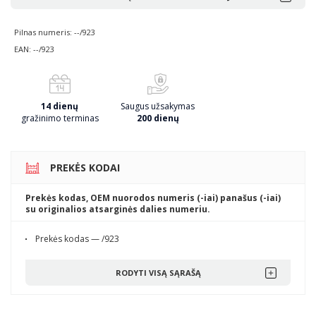
Pilnas numeris: --/923
EAN: --/923
14 dienų
Saugus užsakymas
gražinimo terminas
200 dienų
PREKĖS KODAI
Prekės kodas, OEM nuorodos numeris (-iai) panašus (-iai)
su originalios atsarginės dalies numeriu.
Prekės kodas — /923
RODYTI VISĄ SĄRAŠĄ