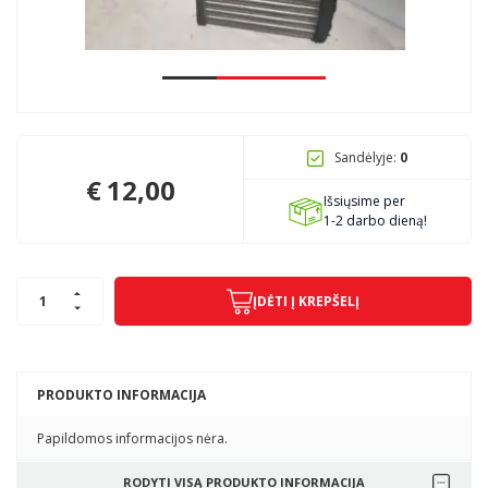
Pagojo k., Uosių g. 124, Kelmės raj.
info@mbmanogarazas.lt
Sandėlyje:
0
+370 68306302
€
12,00
Išsiųsime per
1-2 darbo dieną!
ĮDĖTI Į KREPŠELĮ
PRODUKTO INFORMACIJA
Papildomos informacijos nėra.
RODYTI VISĄ PRODUKTO INFORMACIJA