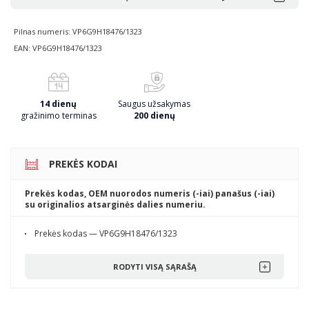
Pilnas numeris: VP6G9H18476/1323
EAN: VP6G9H18476/1323
14 dienų
Saugus užsakymas
gražinimo terminas
200 dienų
PREKĖS KODAI
Prekės kodas, OEM nuorodos numeris (-iai) panašus (-iai)
su originalios atsarginės dalies numeriu.
Prekės kodas — VP6G9H18476/1323
RODYTI VISĄ SĄRAŠĄ