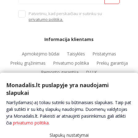
Patvirtinu, kad perskaičiau ir sutinku su
privatumo politika.
Informacija klientams
Apmokėjimo būdai
Taisyklės
Pristatymas
Prekių grąžinimas
Privatumo politika
Prekių garantija
Remonto garantija
D.U.K
Monadalis.lt puslapyje yra naudojami
slapukai
Nuorodos
Naršydamas(-a) toliau sutinki su būtinaisiais slapukais. Taip pat
Automobilių servisai
Automobilių dalys
Apie mus
gali sutikti ir su kitų slapukų naudojimu. Duomenų valdytojas
yra Monadalis.lt. Pakeisti ar atnaujinti pasirinkimus gali atlikti
Kontaktai
čia
privatumo politika
.
Slapukų nustatymai