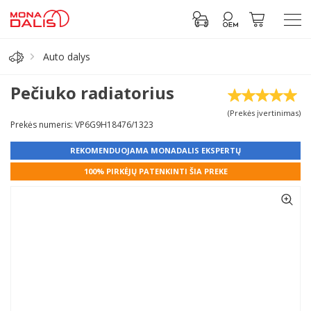
Auto dalys
Automobilių dalys
Pečiuko radiatorius
(Prekės įvertinimas)
Alyva, tepalai
Prekės numeris: VP6G9H18476/1323
REKOMENDUOJAMA MONADALIS EKSPERTŲ
Antifrizas
100% PIRKĖJŲ PATENKINTI ŠIA PREKE
Akumuliatorius
Padangos
Prisijungti prie paskyros