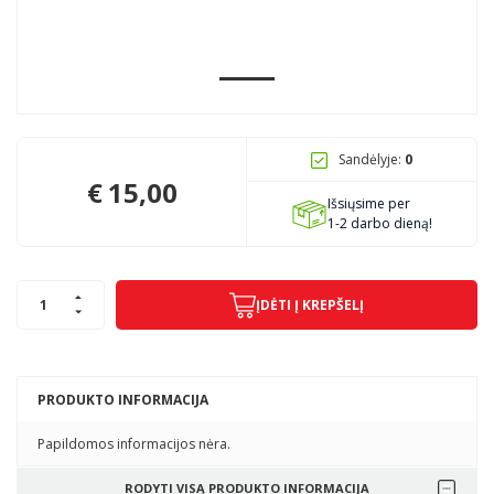
Pagojo k., Uosių g. 124, Kelmės raj.
info@mbmanogarazas.lt
Sandėlyje:
0
+370 68306302
€
15,00
Išsiųsime per
1-2 darbo dieną!
ĮDĖTI Į KREPŠELĮ
PRODUKTO INFORMACIJA
Papildomos informacijos nėra.
RODYTI VISĄ PRODUKTO INFORMACIJA