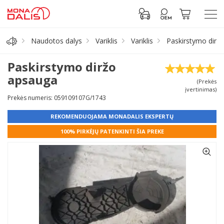
Naudotos dalys
Variklis
Variklis
Paskirstymo diržo
Automobilių dalys
Paskirstymo diržo
apsauga
(Prekės
Alyva, tepalai
įvertinimas)
Prekės numeris: 059109107G/1743
Antifrizas
REKOMENDUOJAMA MONADALIS EKSPERTŲ
100% PIRKĖJŲ PATENKINTI ŠIA PREKE
Akumuliatorius
Padangos
Prisijungti prie paskyros