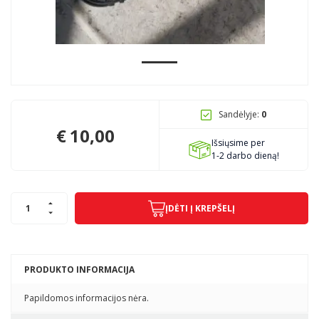
Pagojo k., Uosių g. 124, Kelmės raj.
info@mbmanogarazas.lt
Sandėlyje:
0
+370 68306302
€
10,00
Išsiųsime per
1-2 darbo dieną!
ĮDĖTI Į KREPŠELĮ
PRODUKTO INFORMACIJA
Papildomos informacijos nėra.