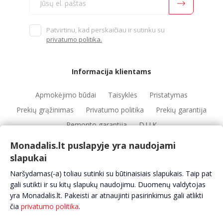
Patvirtinu, kad perskaičiau ir sutinku su
privatumo politika.
Informacija klientams
Apmokėjimo būdai
Taisyklės
Pristatymas
Prekių grąžinimas
Privatumo politika
Prekių garantija
Remonto garantija
D.U.K
Monadalis.lt puslapyje yra naudojami
slapukai
Nuorodos
Naršydamas(-a) toliau sutinki su būtinaisiais slapukais. Taip pat
Automobilių servisai
Automobilių dalys
Apie mus
gali sutikti ir su kitų slapukų naudojimu. Duomenų valdytojas
yra Monadalis.lt. Pakeisti ar atnaujinti pasirinkimus gali atlikti
Kontaktai
čia
privatumo politika
.