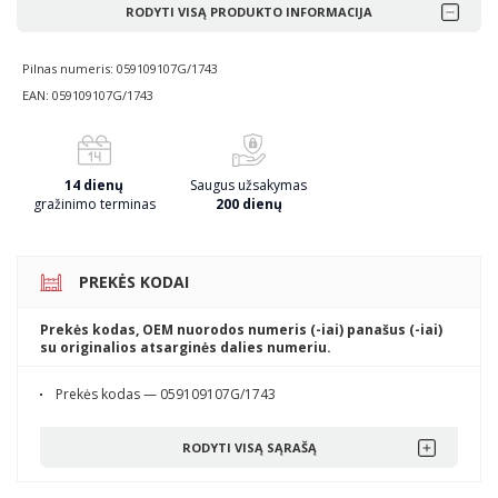
RODYTI VISĄ PRODUKTO INFORMACIJA
Pilnas numeris: 059109107G/1743
EAN: 059109107G/1743
14 dienų
Saugus užsakymas
gražinimo terminas
200 dienų
PREKĖS KODAI
Prekės kodas, OEM nuorodos numeris (-iai) panašus (-iai)
su originalios atsarginės dalies numeriu.
Prekės kodas — 059109107G/1743
RODYTI VISĄ SĄRAŠĄ