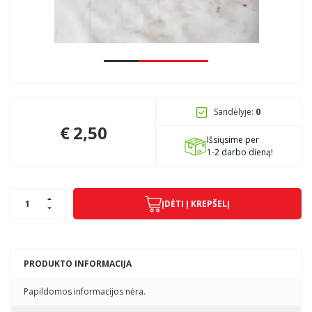
Pagojo k., Uosių g. 124, Kelmės raj.
info@mbmanogarazas.lt
Sandėlyje:
0
+370 68306302
€
2,50
Išsiųsime per
1-2 darbo dieną!
ĮDĖTI Į KREPŠELĮ
PRODUKTO INFORMACIJA
Papildomos informacijos nėra.