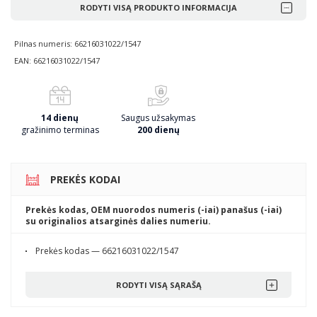
RODYTI VISĄ PRODUKTO INFORMACIJA
Pilnas numeris: 66216031022/1547
EAN: 66216031022/1547
14 dienų
Saugus užsakymas
gražinimo terminas
200 dienų
PREKĖS KODAI
Prekės kodas, OEM nuorodos numeris (-iai) panašus (-iai)
su originalios atsarginės dalies numeriu.
Prekės kodas — 66216031022/1547
RODYTI VISĄ SĄRAŠĄ