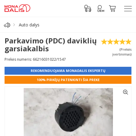
Auto dalys
Automobilių dalys
Parkavimo (PDC) daviklių
garsiakalbis
(Prekės
Alyva, tepalai
įvertinimas)
Prekės numeris: 66216031022/1547
Antifrizas
REKOMENDUOJAMA MONADALIS EKSPERTŲ
100% PIRKĖJŲ PATENKINTI ŠIA PREKE
Akumuliatorius
Padangos
Prisijungti prie paskyros