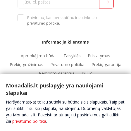
Patvirtinu, kad perskaičiau ir sutinku su
privatumo politika.
Informacija klientams
Apmokėjimo būdai
Taisyklės
Pristatymas
Prekių grąžinimas
Privatumo politika
Prekių garantija
Remonto garantija
D.U.K
Monadalis.lt puslapyje yra naudojami
slapukai
Nuorodos
Naršydamas(-a) toliau sutinki su būtinaisiais slapukais. Taip pat
Automobilių servisai
Automobilių dalys
Apie mus
gali sutikti ir su kitų slapukų naudojimu. Duomenų valdytojas
yra Monadalis.lt. Pakeisti ar atnaujinti pasirinkimus gali atlikti
Kontaktai
čia
privatumo politika
.