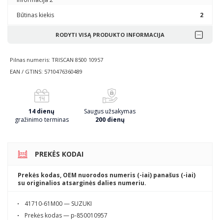
būtinas kiekis
2
RODYTI VISĄ PRODUKTO INFORMACIJA
Pilnas numeris: TRISCAN 8500 10957
EAN / GTINS: 5710476360489
14 dienų
Saugus užsakymas
gražinimo terminas
200 dienų
PREKĖS KODAI
Prekės kodas, OEM nuorodos numeris (-iai) panašus (-iai)
su originalios atsarginės dalies numeriu.
41710-61M00 — SUZUKI
Prekės kodas — p-850010957