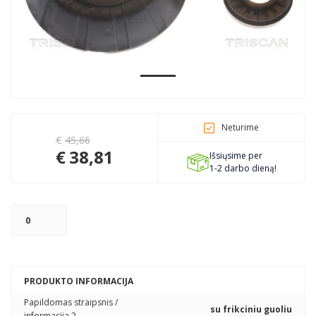
Pagojo k., Uosių g. 124, Kelmės raj.
info@mbmanogarazas.lt
+370 68306302
Neturime
€
45,66
€
38,81
Išsiųsime per
1-2 darbo dieną!
PRODUKTO INFORMACIJA
Papildomas straipsnis /
su frikciniu guoliu
informacija 2