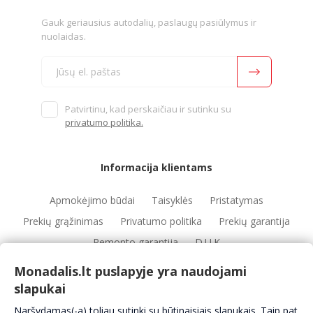
Gauk geriausius autodalių, paslaugų pasiūlymus ir
nuolaidas.
Patvirtinu, kad perskaičiau ir sutinku su
privatumo politika.
Informacija klientams
Apmokėjimo būdai
Taisyklės
Pristatymas
Prekių grąžinimas
Privatumo politika
Prekių garantija
Remonto garantija
D.U.K
Monadalis.lt puslapyje yra naudojami
slapukai
Nuorodos
Naršydamas(-a) toliau sutinki su būtinaisiais slapukais. Taip pat