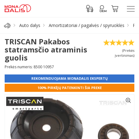
Auto dalys
Amortizatoriai / pagalvės / spyruoklės
Pa
Automobilių dalys
TRISCAN Pakabos
statramsčio atraminis
(Prekės
Alyva, tepalai
guolis
įvertinimas)
Prekės numeris: 8500 10957
Antifrizas
REKOMENDUOJAMA MONADALIS EKSPERTŲ
Akumuliatorius
100% PIRKĖJŲ PATENKINTI ŠIA PREKE
Padangos
Prisijungti prie paskyros