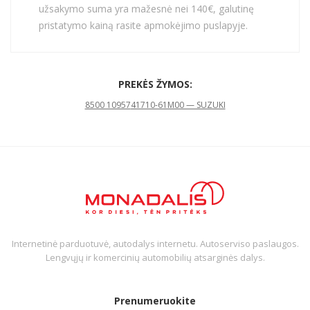
užsakymo suma yra mažesnė nei 140€, galutinę
pristatymo kainą rasite apmokėjimo puslapyje.
PREKĖS ŽYMOS:
8500 10957
41710-61M00 — SUZUKI
Internetinė parduotuvė, autodalys internetu. Autoserviso paslaugos.
Lengvųjų ir komercinių automobilių atsarginės dalys.
Prenumeruokite