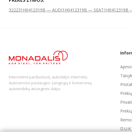
32223
1H0412319B — AUDI
1H0412319B — SEAT
1H0412319B 
Infor
Apmok
Taisyk
Internetinė parduotuvė, autodalys internetu.
Autoserviso paslaugos. Lengvųjų ir komercinių
Prist
automobilių atsarginės dalys.
Preki
Privat
Prekių
Remon
D.U.K