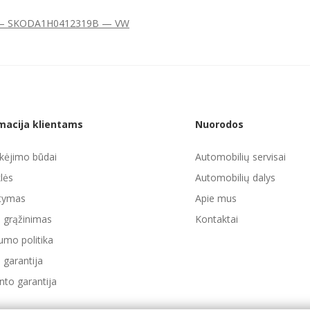
— SKODA
1H0412319B — VW
macija klientams
Nuorodos
ėjimo būdai
Automobilių servisai
lės
Automobilių dalys
atymas
Apie mus
ų grąžinimas
Kontaktai
umo politika
 garantija
to garantija