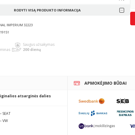
RODYTI VISĄ PRODUKTO INFORMACIJA
INAL IMPERIUM 32223
119151
Saugus užsakymas
rminas
200 dienų
APMOKĖJIMO BŪDAI
iginalios atsarginės dalies
— SEAT
— VW