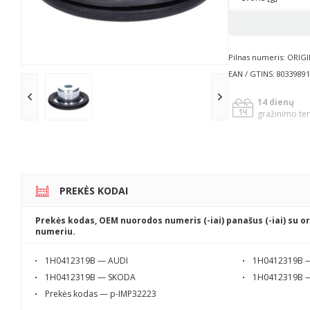
Pilnas numeris: ORIG
EAN / GTINS: 8033989
14 dienų
gražinimo te
PREKĖS KODAI
Prekės kodas, OEM nuorodos numeris (-iai) panašus (-iai) su or
numeriu.
1H0412319B — AUDI
1H0412319B 
1H0412319B — SKODA
1H0412319B 
Prekės kodas — p-IMP32223