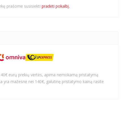
rekę prašome susisiekti
pradėti pokalbį.
140€ eurų prekių vertės, apima nemokamą pristatymą
a yra mažesnė nei 140€, galutinę pristatymo kainą rasite