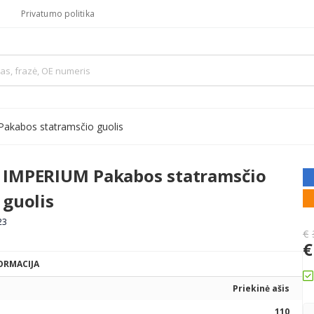
Privatumo politika
Pakabos statramsčio guolis
 IMPERIUM Pakabos statramsčio
 guolis
23
€
€
ORMACIJA
Priekinė ašis
110