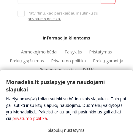
Patvirtinu, kad perskaičiau ir sutinku su
privatumo politika.
Informacija klientams
Apmokėjimo būdai
Taisyklės
Pristatymas
Prekių grąžinimas
Privatumo politika
Prekių garantija
Remonto garantija
D.U.K
Monadalis.lt puslapyje yra naudojami
slapukai
Nuorodos
Naršydamas(-a) toliau sutinki su būtinaisiais slapukais. Taip pat
Automobilių servisai
Automobilių dalys
Apie mus
gali sutikti ir su kitų slapukų naudojimu. Duomenų valdytojas
yra Monadalis.lt. Pakeisti ar atnaujinti pasirinkimus gali atlikti
Kontaktai
čia
privatumo politika
.
Slapukų nustatymai