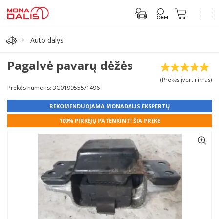
Auto dalys
Automobilių dalys
Pagalvė pavarų dėžės
(Prekės įvertinimas)
Alyva, tepalai
Prekės numeris: 3C0199555/1496
REKOMENDUOJAMA MONADALIS EKSPERTŲ
Antifrizas
100% PIRKĖJŲ PATENKINTI ŠIA PREKE
Akumuliatorius
Padangos
Prisijungti prie paskyros