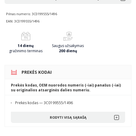
Pilnas numeris: 3C0199555/1496
EAN: 3C0199555/1496
14 dienų
Saugus užsakymas
gražinimo terminas
200 dienų
PREKĖS KODAI
Prekės kodas, OEM nuorodos numeris (-iai) panašus (-iai)
su originalios atsarginės dalies numeriu.
Prekės kodas — 3C0199555/1496
RODYTI VISĄ SĄRAŠĄ