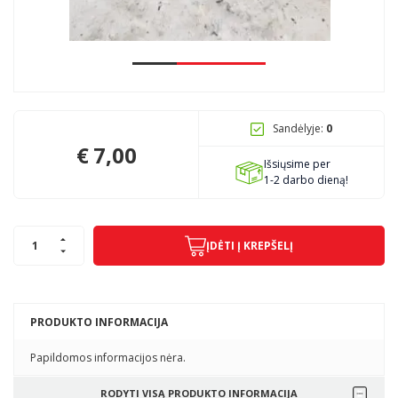
Pagojo k., Uosių g. 124, Kelmės raj.
info@mbmanogarazas.lt
Sandėlyje:
0
+370 68306302
€
7,00
Išsiųsime per
1-2 darbo dieną!
ĮDĖTI Į KREPŠELĮ
PRODUKTO INFORMACIJA
Papildomos informacijos nėra.
RODYTI VISĄ PRODUKTO INFORMACIJA