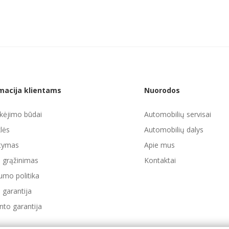
macija klientams
Nuorodos
ėjimo būdai
Automobilių servisai
lės
Automobilių dalys
atymas
Apie mus
ų grąžinimas
Kontaktai
umo politika
 garantija
to garantija