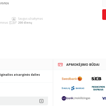
510/926
Saugus užsakymas
rminas
200 dienų
APMOKĖJIMO BŪDAI
iginalios atsarginės dalies