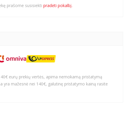
rekę prašome susisiekti
pradėti pokalbį.
140€ eurų prekių vertės, apima nemokamą pristatymą
a yra mažesnė nei 140€, galutinę pristatymo kainą rasite