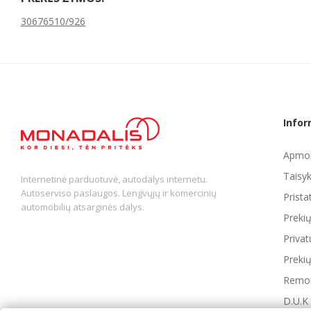
30676510/926
Infor
Apmok
Taisyk
Internetinė parduotuvė, autodalys internetu.
Autoserviso paslaugos. Lengvųjų ir komercinių
Prist
automobilių atsarginės dalys.
Preki
Privat
Prekių
Remon
D.U.K