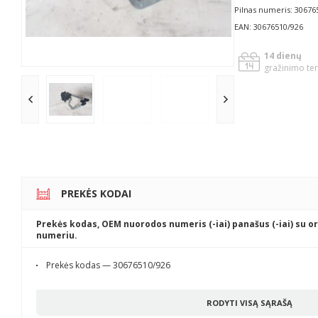
Pilnas numeris: 30676
EAN: 30676510/926
14 dienų
gražinimo te
PREKĖS KODAI
Prekės kodas, OEM nuorodos numeris (-iai) panašus (-iai) su or
numeriu.
Prekės kodas — 30676510/926
RODYTI VISĄ SĄRAŠĄ