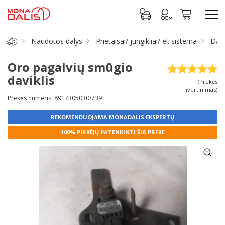
Naudotos dalys
Prietaisai/ jungikliai/ el. sistema
Davi
Automobilių dalys
Oro pagalvių smūgio
daviklis
(Prekės
Alyva, tepalai
įvertinimas)
Prekės numeris: 8917305030/739
Antifrizas
REKOMENDUOJAMA MONADALIS EKSPERTŲ
100% PIRKĖJŲ PATENKINTI ŠIA PREKE
Akumuliatorius
Padangos
Prisijungti prie paskyros