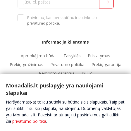
Patvirtinu, kad perskaičiau ir sutinku su
privatumo politika.
Informacija klientams
Apmokėjimo būdai
Taisyklės
Pristatymas
Prekių grąžinimas
Privatumo politika
Prekių garantija
Remonto garantija
D.U.K
Monadalis.lt puslapyje yra naudojami
slapukai
Nuorodos
Naršydamas(-a) toliau sutinki su būtinaisiais slapukais. Taip pat
Automobilių servisai
Automobilių dalys
Apie mus
gali sutikti ir su kitų slapukų naudojimu. Duomenų valdytojas
yra Monadalis.lt. Pakeisti ar atnaujinti pasirinkimus gali atlikti
Kontaktai
čia
privatumo politika
.