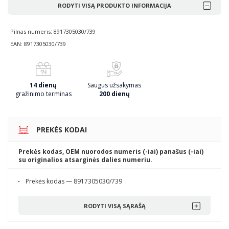
RODYTI VISĄ PRODUKTO INFORMACIJA
Pilnas numeris: 8917305030/739
EAN: 8917305030/739
14 dienų
Saugus užsakymas
gražinimo terminas
200 dienų
PREKĖS KODAI
Prekės kodas, OEM nuorodos numeris (-iai) panašus (-iai)
su originalios atsarginės dalies numeriu.
Prekės kodas — 8917305030/739
RODYTI VISĄ SĄRAŠĄ