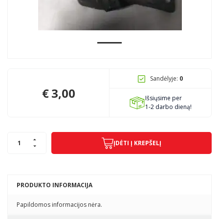
Pagojo k., Uosių g. 124, Kelmės raj.
info@mbmanogarazas.lt
Sandėlyje:
0
+370 68306302
€
3,00
Išsiųsime per
1-2 darbo dieną!
ĮDĖTI Į KREPŠELĮ
PRODUKTO INFORMACIJA
Papildomos informacijos nėra.