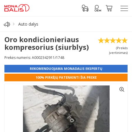
Auto dalys
Automobilių dalys
Oro kondicionieriaus
kompresorius (siurblys)
(Prekės
Alyva, tepalai
įvertinimas)
Prekės numeris: A0002342911/1748
Antifrizas
REKOMENDUOJAMA MONADALIS EKSPERTŲ
100% PIRKĖJŲ PATENKINTI ŠIA PREKE
Akumuliatorius
Padangos
Prisijungti prie paskyros