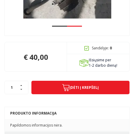
Pagojo k., Uosių g. 124, Kelmės raj.
info@mbmanogarazas.lt
Sandėlyje:
0
+370 68306302
€
40,00
Išsiųsime per
1-2 darbo dieną!
ĮDĖTI Į KREPŠELĮ
PRODUKTO INFORMACIJA
Papildomos informacijos nėra.