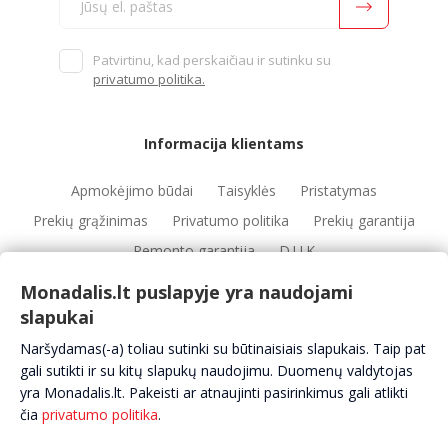
Patvirtinu, kad perskaičiau ir sutinku su
privatumo politika.
Informacija klientams
Apmokėjimo būdai
Taisyklės
Pristatymas
Prekių grąžinimas
Privatumo politika
Prekių garantija
Remonto garantija
D.U.K
Monadalis.lt puslapyje yra naudojami
slapukai
Nuorodos
Naršydamas(-a) toliau sutinki su būtinaisiais slapukais. Taip pat
Automobilių servisai
Automobilių dalys
Apie mus
gali sutikti ir su kitų slapukų naudojimu. Duomenų valdytojas
yra Monadalis.lt. Pakeisti ar atnaujinti pasirinkimus gali atlikti
Kontaktai
čia
privatumo politika
.