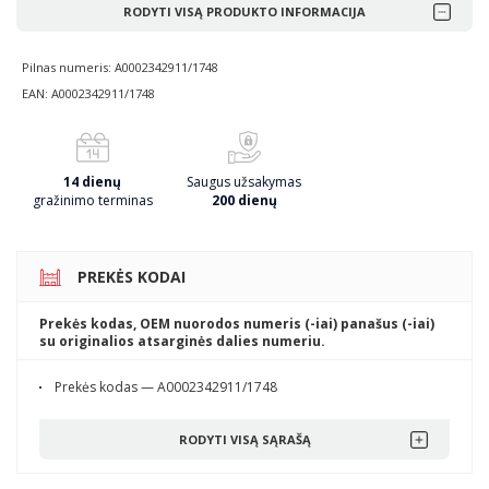
RODYTI VISĄ PRODUKTO INFORMACIJA
Pilnas numeris: A0002342911/1748
EAN: A0002342911/1748
14 dienų
Saugus užsakymas
gražinimo terminas
200 dienų
PREKĖS KODAI
Prekės kodas, OEM nuorodos numeris (-iai) panašus (-iai)
su originalios atsarginės dalies numeriu.
Prekės kodas — A0002342911/1748
RODYTI VISĄ SĄRAŠĄ