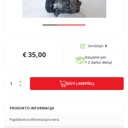
Pagojo k., Uosių g. 124, Kelmės raj.
info@mbmanogarazas.lt
Sandėlyje:
0
+370 68306302
€
35,00
Išsiųsime per
1-2 darbo dieną!
ĮDĖTI Į KREPŠELĮ
PRODUKTO INFORMACIJA
Papildomos informacijos nėra.