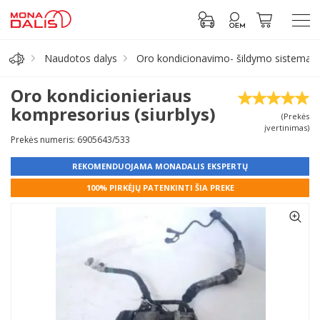
Naudotos dalys
Oro kondicionavimo- šildymo sistema/ r
Automobilių dalys
Oro kondicionieriaus
kompresorius (siurblys)
(Prekės
Alyva, tepalai
įvertinimas)
Prekės numeris: 6905643/533
Antifrizas
REKOMENDUOJAMA MONADALIS EKSPERTŲ
100% PIRKĖJŲ PATENKINTI ŠIA PREKE
Akumuliatorius
Padangos
Prisijungti prie paskyros