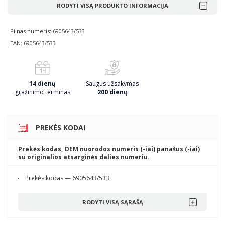
RODYTI VISĄ PRODUKTO INFORMACIJA
Pilnas numeris: 6905643/533
EAN: 6905643/533
14 dienų
Saugus užsakymas
gražinimo terminas
200 dienų
PREKĖS KODAI
Prekės kodas, OEM nuorodos numeris (-iai) panašus (-iai)
su originalios atsarginės dalies numeriu.
Prekės kodas — 6905643/533
RODYTI VISĄ SĄRAŠĄ