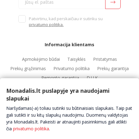
Patvirtinu, kad perskaičiau ir sutinku su
privatumo politika.
Informacija klientams
Apmokėjimo būdai
Taisyklės
Pristatymas
Prekių grąžinimas
Privatumo politika
Prekių garantija
Remonto garantija
D.U.K
Monadalis.lt puslapyje yra naudojami
slapukai
Nuorodos
Naršydamas(-a) toliau sutinki su būtinaisiais slapukais. Taip pat
Automobilių servisai
Automobilių dalys
Apie mus
gali sutikti ir su kitų slapukų naudojimu. Duomenų valdytojas
yra Monadalis.lt. Pakeisti ar atnaujinti pasirinkimus gali atlikti
Kontaktai
čia
privatumo politika
.