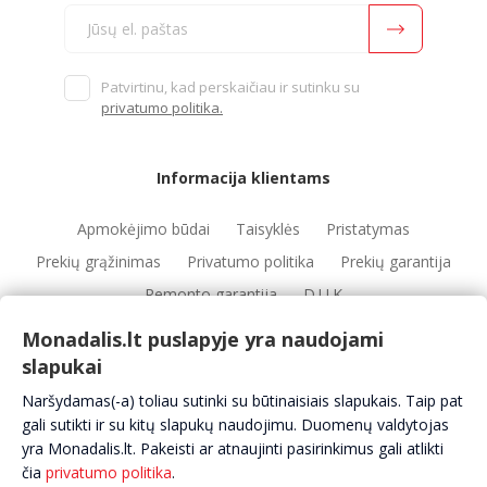
Patvirtinu, kad perskaičiau ir sutinku su
privatumo politika.
Informacija klientams
Apmokėjimo būdai
Taisyklės
Pristatymas
Prekių grąžinimas
Privatumo politika
Prekių garantija
Remonto garantija
D.U.K
Monadalis.lt puslapyje yra naudojami
slapukai
Nuorodos
Naršydamas(-a) toliau sutinki su būtinaisiais slapukais. Taip pat
Automobilių servisai
Automobilių dalys
Apie mus
gali sutikti ir su kitų slapukų naudojimu. Duomenų valdytojas
yra Monadalis.lt. Pakeisti ar atnaujinti pasirinkimus gali atlikti
Kontaktai
čia
privatumo politika
.