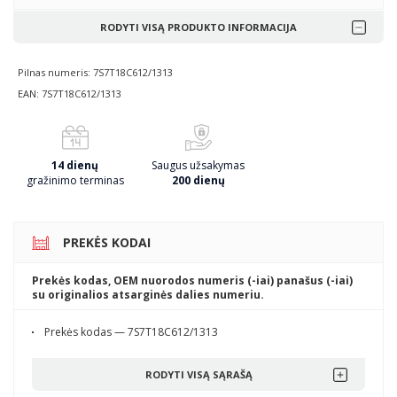
RODYTI VISĄ PRODUKTO INFORMACIJA
Pilnas numeris: 7S7T18C612/1313
EAN: 7S7T18C612/1313
14 dienų
Saugus užsakymas
gražinimo terminas
200 dienų
PREKĖS KODAI
Prekės kodas, OEM nuorodos numeris (-iai) panašus (-iai)
su originalios atsarginės dalies numeriu.
Prekės kodas — 7S7T18C612/1313
RODYTI VISĄ SĄRAŠĄ