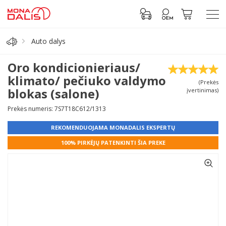
Auto dalys
Automobilių dalys
Oro kondicionieriaus/
klimato/ pečiuko valdymo
(Prekės
Alyva, tepalai
blokas (salone)
įvertinimas)
Prekės numeris: 7S7T18C612/1313
Antifrizas
REKOMENDUOJAMA MONADALIS EKSPERTŲ
Akumuliatorius
100% PIRKĖJŲ PATENKINTI ŠIA PREKE
Padangos
Prisijungti prie paskyros