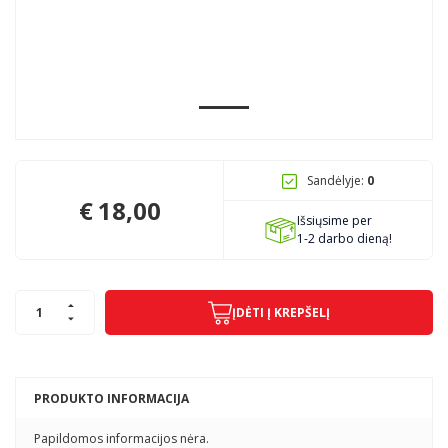
Pagojo k., Uosių g. 124, Kelmės raj.
info@mbmanogarazas.lt
+370 68306302
Sandėlyje:
0
€
18,00
Išsiųsime per
1-2 darbo dieną!
ĮDĖTI Į KREPŠELĮ
PRODUKTO INFORMACIJA
Papildomos informacijos nėra.