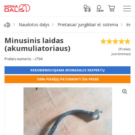
Naudotos dalys
Prietaisai/ jungikliai/ el. sistema
Insta
Automobilių dalys
Minusinis laidas
(akumuliatoriaus)
(Prekės
Alyva, tepalai
įvertinimas)
Prekės numeris: --/794
Antifrizas
REKOMENDUOJAMA MONADALIS EKSPERTŲ
100% PIRKĖJŲ PATENKINTI ŠIA PREKE
Akumuliatorius
Padangos
Prisijungti prie paskyros