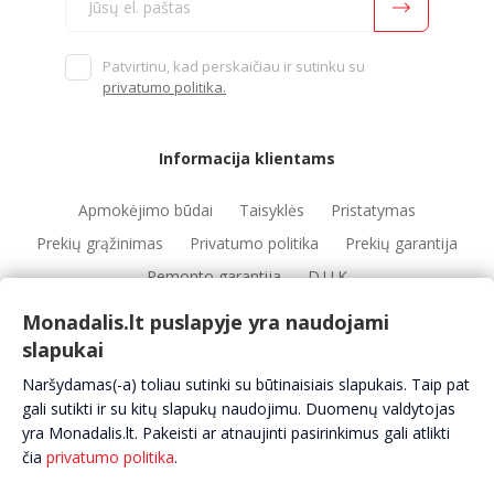
Patvirtinu, kad perskaičiau ir sutinku su
privatumo politika.
Informacija klientams
Apmokėjimo būdai
Taisyklės
Pristatymas
Prekių grąžinimas
Privatumo politika
Prekių garantija
Remonto garantija
D.U.K
Monadalis.lt puslapyje yra naudojami
slapukai
Nuorodos
Naršydamas(-a) toliau sutinki su būtinaisiais slapukais. Taip pat
Automobilių servisai
Automobilių dalys
Apie mus
gali sutikti ir su kitų slapukų naudojimu. Duomenų valdytojas
yra Monadalis.lt. Pakeisti ar atnaujinti pasirinkimus gali atlikti
Kontaktai
čia
privatumo politika
.