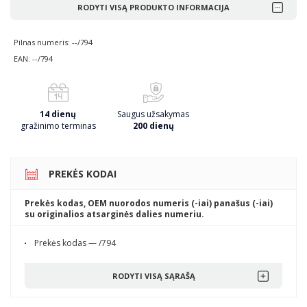
RODYTI VISĄ PRODUKTO INFORMACIJA
Pilnas numeris: --/794
EAN: --/794
14 dienų
Saugus užsakymas
gražinimo terminas
200 dienų
PREKĖS KODAI
Prekės kodas, OEM nuorodos numeris (-iai) panašus (-iai)
su originalios atsarginės dalies numeriu.
Prekės kodas — /794
RODYTI VISĄ SĄRAŠĄ