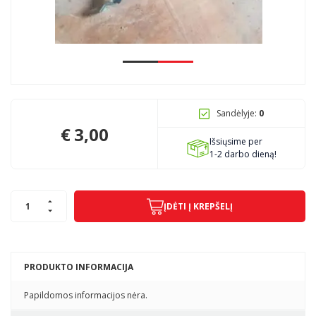
Pagojo k., Uosių g. 124, Kelmės raj.
info@mbmanogarazas.lt
Sandėlyje:
0
+370 68306302
€
3,00
Išsiųsime per
1-2 darbo dieną!
ĮDĖTI Į KREPŠELĮ
PRODUKTO INFORMACIJA
Papildomos informacijos nėra.