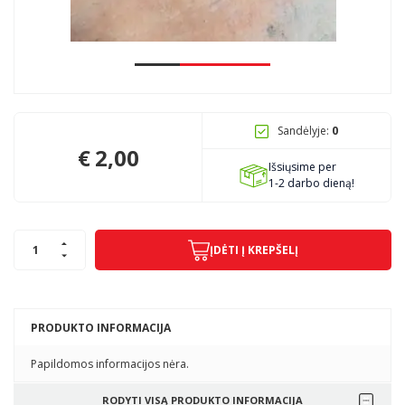
Pagojo k., Uosių g. 124, Kelmės raj.
info@mbmanogarazas.lt
Sandėlyje:
0
+370 68306302
€
2,00
Išsiųsime per
1-2 darbo dieną!
ĮDĖTI Į KREPŠELĮ
PRODUKTO INFORMACIJA
Papildomos informacijos nėra.
RODYTI VISĄ PRODUKTO INFORMACIJA