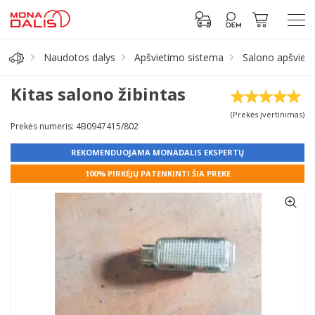
Naudotos dalys
Apšvietimo sistema
Salono apšviet
Automobilių dalys
Kitas salono žibintas
(Prekės įvertinimas)
Alyva, tepalai
Prekės numeris: 4B0947415/802
REKOMENDUOJAMA MONADALIS EKSPERTŲ
Antifrizas
100% PIRKĖJŲ PATENKINTI ŠIA PREKE
Akumuliatorius
Padangos
Prisijungti prie paskyros