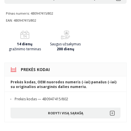
Pilnas numeris: 4B0947415/802
EAN: 4B0947415/802
14 dienų
Saugus užsakymas
gražinimo terminas
200 dienų
PREKĖS KODAI
Prekės kodas, OEM nuorodos numeris (-iai) panašus (-iai)
su originalios atsarginės dalies numeriu.
Prekės kodas — 4B0947415/802
RODYTI VISĄ SĄRAŠĄ