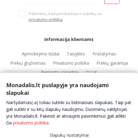
Patvirtinu, kad perskaičiau ir sutinku su
privatumo politika.
Informacija klientams
Apmokėjimo būdai
Taisyklės
Pristatymas
Prekių grąžinimas
Privatumo politika
Prekių garantija
Remonto garantija
D.U.K
Monadalis.lt puslapyje yra naudojami
slapukai
Nuorodos
Naršydamas(-a) toliau sutinki su būtinaisiais slapukais. Taip pat
Automobilių servisai
Automobilių dalys
Apie mus
gali sutikti ir su kitų slapukų naudojimu. Duomenų valdytojas
yra Monadalis.lt. Pakeisti ar atnaujinti pasirinkimus gali atlikti
Kontaktai
čia
privatumo politika
.
Slapukų nustatymai