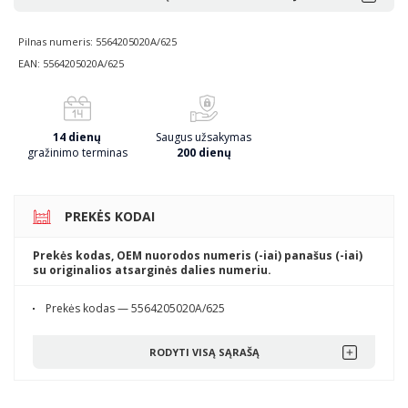
Pilnas numeris: 5564205020A/625
EAN: 5564205020A/625
14 dienų
Saugus užsakymas
gražinimo terminas
200 dienų
PREKĖS KODAI
Prekės kodas, OEM nuorodos numeris (-iai) panašus (-iai)
su originalios atsarginės dalies numeriu.
Prekės kodas — 5564205020A/625
RODYTI VISĄ SĄRAŠĄ