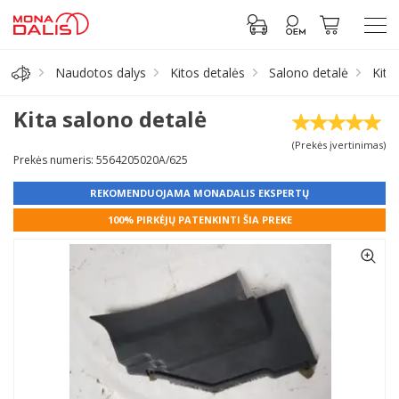
Naudotos dalys
Kitos detalės
Salono detalė
Kita
Automobilių dalys
Kita salono detalė
(Prekės įvertinimas)
Alyva, tepalai
Prekės numeris: 5564205020A/625
REKOMENDUOJAMA MONADALIS EKSPERTŲ
Antifrizas
100% PIRKĖJŲ PATENKINTI ŠIA PREKE
Akumuliatorius
Padangos
Prisijungti prie paskyros