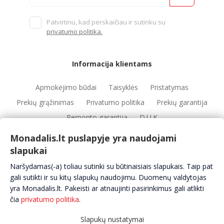
Patvirtinu, kad perskaičiau ir sutinku su
privatumo politika.
Informacija klientams
Apmokėjimo būdai
Taisyklės
Pristatymas
Prekių grąžinimas
Privatumo politika
Prekių garantija
Remonto garantija
D.U.K
Monadalis.lt puslapyje yra naudojami
slapukai
Nuorodos
Naršydamas(-a) toliau sutinki su būtinaisiais slapukais. Taip pat
Automobilių servisai
Automobilių dalys
Apie mus
gali sutikti ir su kitų slapukų naudojimu. Duomenų valdytojas
yra Monadalis.lt. Pakeisti ar atnaujinti pasirinkimus gali atlikti
Kontaktai
čia
privatumo politika
.
Slapukų nustatymai