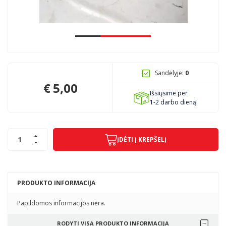
Pagojo k., Uosių g. 124, Kelmės raj.
info@mbmanogarazas.lt
Sandėlyje:
0
+370 68306302
€
5,00
Išsiųsime per
1-2 darbo dieną!
ĮDĖTI Į KREPŠELĮ
PRODUKTO INFORMACIJA
Papildomos informacijos nėra.
RODYTI VISĄ PRODUKTO INFORMACIJA