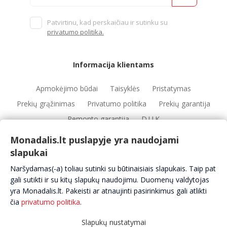
Patvirtinu, kad perskaičiau ir sutinku su
privatumo politika.
Informacija klientams
Apmokėjimo būdai
Taisyklės
Pristatymas
Prekių grąžinimas
Privatumo politika
Prekių garantija
Remonto garantija
D.U.K
Monadalis.lt puslapyje yra naudojami
slapukai
Nuorodos
Naršydamas(-a) toliau sutinki su būtinaisiais slapukais. Taip pat
Automobilių servisai
Automobilių dalys
Apie mus
gali sutikti ir su kitų slapukų naudojimu. Duomenų valdytojas
yra Monadalis.lt. Pakeisti ar atnaujinti pasirinkimus gali atlikti
Kontaktai
čia
privatumo politika
.
Slapukų nustatymai