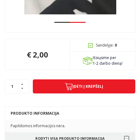
Pagojo k., Uosių g. 124, Kelmės raj.
info@mbmanogarazas.lt
Sandėlyje:
0
+370 68306302
€
2,00
Išsiųsime per
1-2 darbo dieną!
ĮDĖTI Į KREPŠELĮ
PRODUKTO INFORMACIJA
Papildomos informacijos nėra.
RODYTI VISĄ PRODUKTO INFORMACIJA