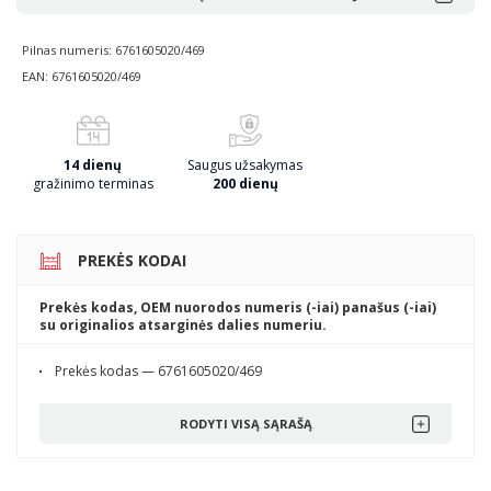
Pilnas numeris: 6761605020/469
EAN: 6761605020/469
14 dienų
Saugus užsakymas
gražinimo terminas
200 dienų
PREKĖS KODAI
Prekės kodas, OEM nuorodos numeris (-iai) panašus (-iai)
su originalios atsarginės dalies numeriu.
Prekės kodas — 6761605020/469
RODYTI VISĄ SĄRAŠĄ