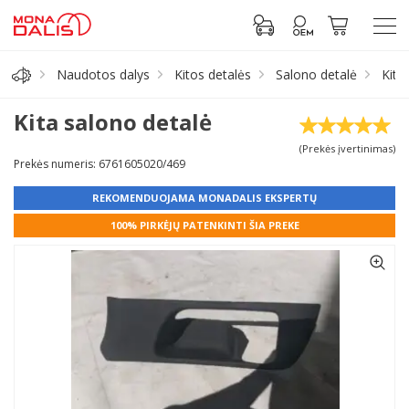
Naudotos dalys
Kitos detalės
Salono detalė
Kita
Automobilių dalys
Kita salono detalė
(Prekės įvertinimas)
Alyva, tepalai
Prekės numeris: 6761605020/469
REKOMENDUOJAMA MONADALIS EKSPERTŲ
Antifrizas
100% PIRKĖJŲ PATENKINTI ŠIA PREKE
Akumuliatorius
Padangos
Prisijungti prie paskyros