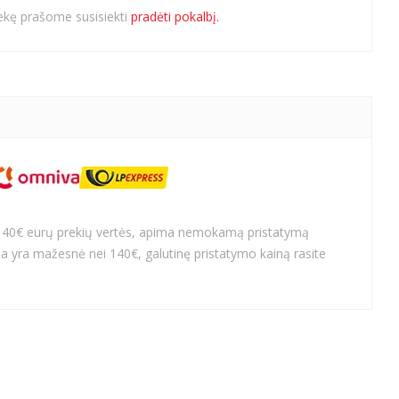
rekę prašome susisiekti
pradėti pokalbį.
140€ eurų prekių vertės, apima nemokamą pristatymą
a yra mažesnė nei 140€, galutinę pristatymo kainą rasite