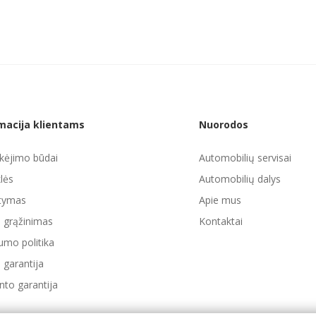
macija klientams
Nuorodos
ėjimo būdai
Automobilių servisai
lės
Automobilių dalys
atymas
Apie mus
ų grąžinimas
Kontaktai
umo politika
 garantija
to garantija