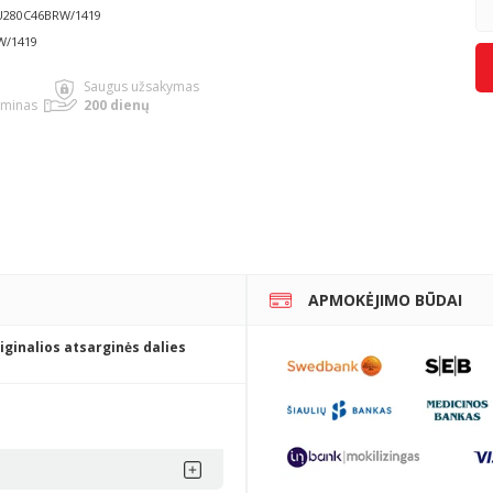
1U280C46BRW/1419
W/1419
Saugus užsakymas
rminas
200 dienų
APMOKĖJIMO BŪDAI
iginalios atsarginės dalies