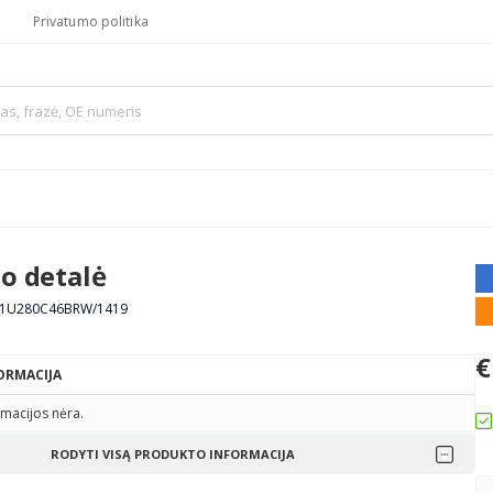
Privatumo politika
no detalė
M21U280C46BRW/1419
€
ORMACIJA
macijos nėra.
RODYTI VISĄ PRODUKTO INFORMACIJA