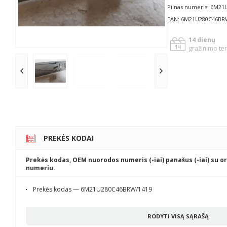
Pilnas numeris: 6M2
EAN: 6M21U280C46BR
14 dienų
gražinimo te
PREKĖS KODAI
Prekės kodas, OEM nuorodos numeris (-iai) panašus (-iai) su or
numeriu.
Prekės kodas — 6M21U280C46BRW/1419
RODYTI VISĄ SĄRAŠĄ