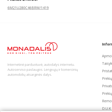
6M21U280C46BRW/1419
Infor
Apmok
Taisyk
Internetinė parduotuvė, autodalys internetu.
Autoserviso paslaugos. Lengvųjų ir komercinių
Prist
automobilių atsarginės dalys.
Preki
Privat
Prekių
Remon
D.U.K