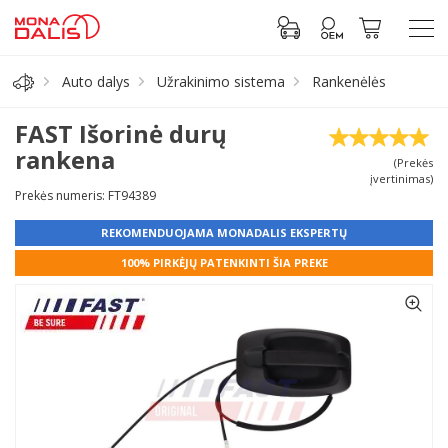
Auto dalys
Užrakinimo sistema
Rankenėlės
Automobilių dalys
FAST Išorinė durų
rankena
(Prekės
Alyva, tepalai
įvertinimas)
Prekės numeris: FT94389
Antifrizas
REKOMENDUOJAMA MONADALIS EKSPERTŲ
100% PIRKĖJŲ PATENKINTI ŠIA PREKE
Akumuliatorius
Padangos
Prisijungti prie paskyros