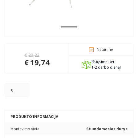
Pagojo k., Uosių g. 124, Kelmės raj.
info@mbmanogarazas.lt
Neturime
+370 68306302
€
23,22
€
19,74
Išsiųsime per
1-2 darbo dieną!
PRODUKTO INFORMACIJA
Montavimo vieta
Stumdomosios durys