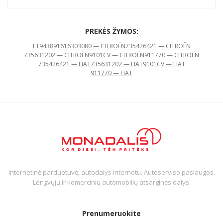
PREKĖS ŽYMOS:
FT94389
1616303080 — CITROËN
735426421 — CITROËN
735631202 — CITROËN
9101CV — CITROËN
911770 — CITROËN
735426421 — FIAT
735631202 — FIAT
9101CV — FIAT
911770 — FIAT
Internetinė parduotuvė, autodalys internetu. Autoserviso paslaugos.
Lengvųjų ir komercinių automobilių atsarginės dalys.
Prenumeruokite