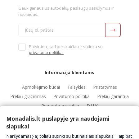
Gauk geriausius autodalių, paslaugų pasiūlymus ir
nuolaidas.
Patvirtinu, kad perskaičiau ir sutinku su
privatumo politika.
Informacija klientams
Apmokėjimo būdai
Taisyklės
Pristatymas
Prekių grąžinimas
Privatumo politika
Prekių garantija
Remonto garantija
D.U.K
Monadalis.lt puslapyje yra naudojami
slapukai
Nuorodos
Naršydamas(-a) toliau sutinki su būtinaisiais slapukais. Taip pat