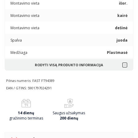
Montavimo vieta
išor.
Montavimo vieta
kairė
Montavimo vieta
dešinė
Spalva
juoda
Medžiaga
Plastmasė
RODYTI VISĄ PRODUKTO INFORMACIJA
Pilnas numeris: FAST FT94389
EAN / GTINS: 5901797024291
14 dienų
Saugus užsakymas
gražinimo terminas
200 dienų