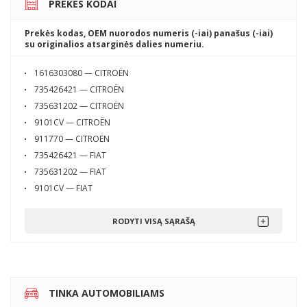
PREKĖS KODAI
Prekės kodas, OEM nuorodos numeris (-iai) panašus (-iai)
su originalios atsarginės dalies numeriu.
1616303080 — CITROËN
735426421 — CITROËN
735631202 — CITROËN
9101CV — CITROËN
911770 — CITROËN
735426421 — FIAT
735631202 — FIAT
9101CV — FIAT
RODYTI VISĄ SĄRAŠĄ
TINKA AUTOMOBILIAMS