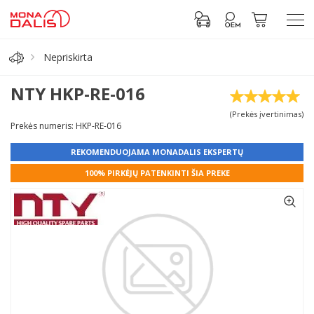
Nepriskirta
Automobilių dalys
NTY HKP-RE-016
(Prekės įvertinimas)
Alyva, tepalai
Prekės numeris: HKP-RE-016
REKOMENDUOJAMA MONADALIS EKSPERTŲ
Antifrizas
100% PIRKĖJŲ PATENKINTI ŠIA PREKE
Akumuliatorius
Padangos
Prisijungti prie paskyros