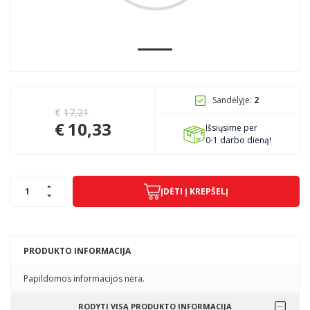
Pagojo k., Uosių g. 124, Kelmės raj.
info@mbmanogarazas.lt
Sandėlyje:
2
€
17,21
+370 68306302
€
10,33
Išsiųsime per
0-1 darbo dieną!
ĮDĖTI Į KREPŠELĮ
PRODUKTO INFORMACIJA
Papildomos informacijos nėra.
RODYTI VISĄ PRODUKTO INFORMACIJA