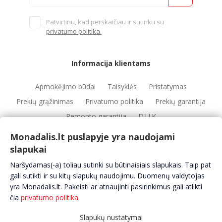
Patvirtinu, kad perskaičiau ir sutinku su
privatumo politika.
Informacija klientams
Apmokėjimo būdai
Taisyklės
Pristatymas
Prekių grąžinimas
Privatumo politika
Prekių garantija
Remonto garantija
D.U.K
Monadalis.lt puslapyje yra naudojami
slapukai
Nuorodos
Naršydamas(-a) toliau sutinki su būtinaisiais slapukais. Taip pat
Automobilių servisai
Automobilių dalys
Apie mus
gali sutikti ir su kitų slapukų naudojimu. Duomenų valdytojas
yra Monadalis.lt. Pakeisti ar atnaujinti pasirinkimus gali atlikti
Kontaktai
čia
privatumo politika
.
Slapukų nustatymai