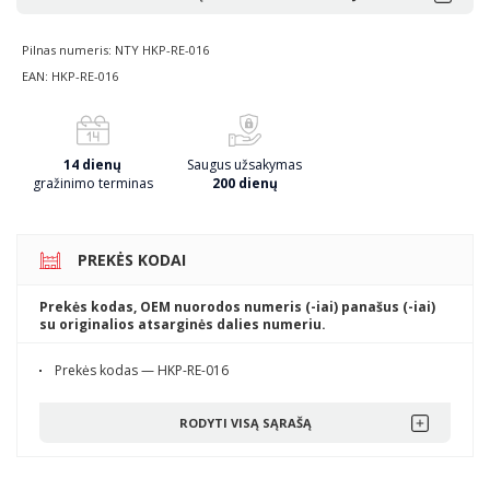
Pilnas numeris: NTY HKP-RE-016
EAN: HKP-RE-016
14 dienų
Saugus užsakymas
gražinimo terminas
200 dienų
PREKĖS KODAI
Prekės kodas, OEM nuorodos numeris (-iai) panašus (-iai)
su originalios atsarginės dalies numeriu.
Prekės kodas — HKP-RE-016
RODYTI VISĄ SĄRAŠĄ