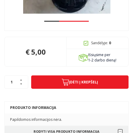
Pagojo k., Uosių g. 124, Kelmės raj.
info@mbmanogarazas.lt
Sandėlyje:
0
+370 68306302
€
5,00
Išsiųsime per
1-2 darbo dieną!
ĮDĖTI Į KREPŠELĮ
PRODUKTO INFORMACIJA
Papildomos informacijos nėra.
RODYTI VISĄ PRODUKTO INFORMACIJA