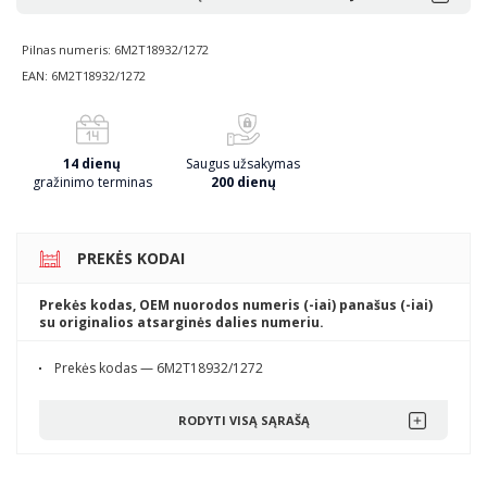
Pilnas numeris: 6M2T18932/1272
EAN: 6M2T18932/1272
14 dienų
Saugus užsakymas
gražinimo terminas
200 dienų
PREKĖS KODAI
Prekės kodas, OEM nuorodos numeris (-iai) panašus (-iai)
su originalios atsarginės dalies numeriu.
Prekės kodas — 6M2T18932/1272
RODYTI VISĄ SĄRAŠĄ