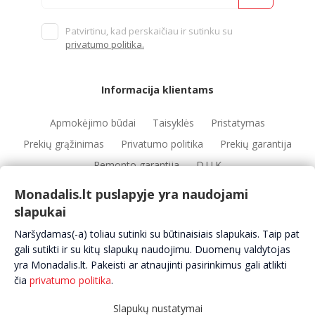
Patvirtinu, kad perskaičiau ir sutinku su
privatumo politika.
Informacija klientams
Apmokėjimo būdai
Taisyklės
Pristatymas
Prekių grąžinimas
Privatumo politika
Prekių garantija
Remonto garantija
D.U.K
Monadalis.lt puslapyje yra naudojami
slapukai
Nuorodos
Naršydamas(-a) toliau sutinki su būtinaisiais slapukais. Taip pat
Automobilių servisai
Automobilių dalys
Apie mus
gali sutikti ir su kitų slapukų naudojimu. Duomenų valdytojas
yra Monadalis.lt. Pakeisti ar atnaujinti pasirinkimus gali atlikti
Kontaktai
čia
privatumo politika
.
Slapukų nustatymai