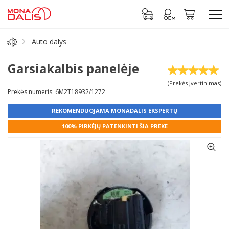
Auto dalys
Automobilių dalys
Garsiakalbis panelėje
(Prekės įvertinimas)
Alyva, tepalai
Prekės numeris: 6M2T18932/1272
REKOMENDUOJAMA MONADALIS EKSPERTŲ
Antifrizas
100% PIRKĖJŲ PATENKINTI ŠIA PREKE
Akumuliatorius
Padangos
Prisijungti prie paskyros