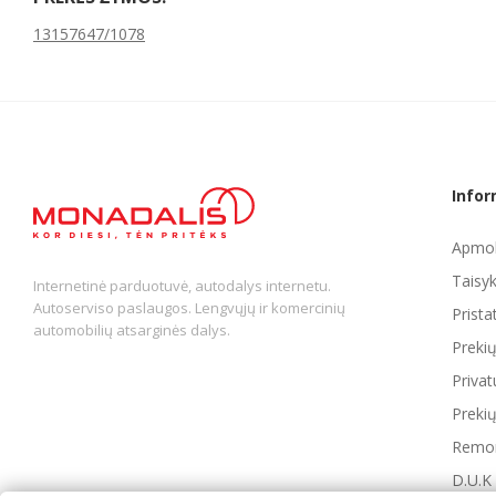
13157647/1078
Infor
Apmok
Taisyk
Internetinė parduotuvė, autodalys internetu.
Autoserviso paslaugos. Lengvųjų ir komercinių
Prist
automobilių atsarginės dalys.
Preki
Privat
Prekių
Remon
D.U.K