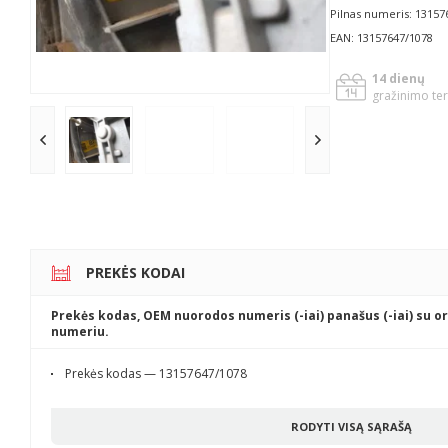
Pilnas numeris: 13157
EAN: 13157647/1078
14 dienų
gražinimo te
PREKĖS KODAI
Prekės kodas, OEM nuorodos numeris (-iai) panašus (-iai) su or
numeriu.
Prekės kodas — 13157647/1078
RODYTI VISĄ SĄRAŠĄ