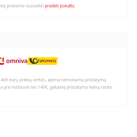
rekę prašome susisiekti
pradėti pokalbį.
140€ eurų prekių vertės, apima nemokamą pristatymą
a yra mažesnė nei 140€, galutinę pristatymo kainą rasite