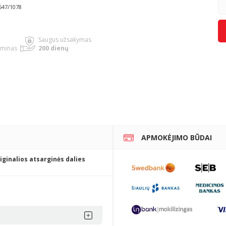
647/1078
Saugus užsakymas
rminas
200 dienų
APMOKĖJIMO BŪDAI
iginalios atsarginės dalies