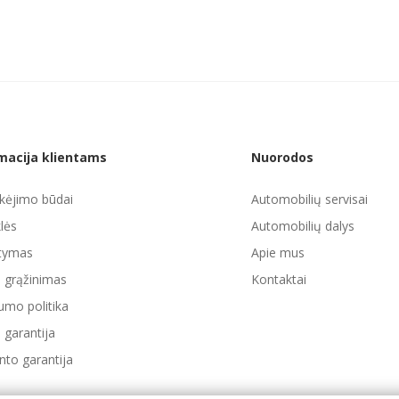
macija klientams
Nuorodos
ėjimo būdai
Automobilių servisai
lės
Automobilių dalys
atymas
Apie mus
ų grąžinimas
Kontaktai
umo politika
 garantija
to garantija