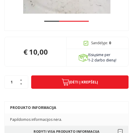
Pagojo k., Uosių g. 124, Kelmės raj.
info@mbmanogarazas.lt
Sandėlyje:
0
+370 68306302
€
10,00
Išsiųsime per
1-2 darbo dieną!
ĮDĖTI Į KREPŠELĮ
PRODUKTO INFORMACIJA
Papildomos informacijos nėra.
RODYTI VISĄ PRODUKTO INFORMACIJA