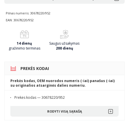
Pilnas numeris: 30678220/952
EAN: 30678220/952
14 dienų
Saugus užsakymas
gražinimo terminas
200 dienų
PREKĖS KODAI
Prekės kodas, OEM nuorodos numeris (-iai) panašus (-iai)
su originalios atsarginės dalies numeriu.
Prekės kodas — 30678220/952
RODYTI VISĄ SĄRAŠĄ