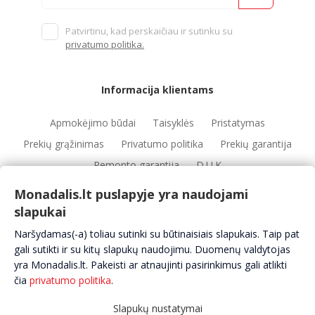
Patvirtinu, kad perskaičiau ir sutinku su
privatumo politika.
Informacija klientams
Apmokėjimo būdai
Taisyklės
Pristatymas
Prekių grąžinimas
Privatumo politika
Prekių garantija
Remonto garantija
D.U.K
Monadalis.lt puslapyje yra naudojami
slapukai
Nuorodos
Naršydamas(-a) toliau sutinki su būtinaisiais slapukais. Taip pat
Automobilių servisai
Automobilių dalys
Apie mus
gali sutikti ir su kitų slapukų naudojimu. Duomenų valdytojas
yra Monadalis.lt. Pakeisti ar atnaujinti pasirinkimus gali atlikti
Kontaktai
čia
privatumo politika
.
Slapukų nustatymai