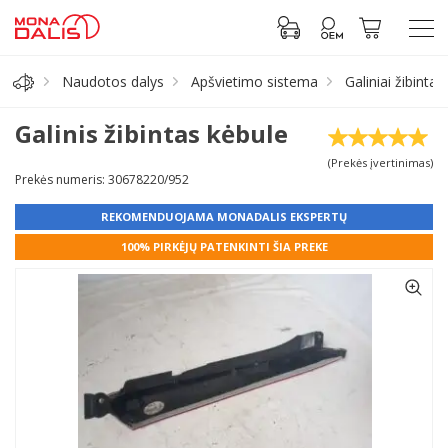
Naudotos dalys
Apšvietimo sistema
Galiniai žibintai
Automobilių dalys
Galinis žibintas kėbule
(Prekės įvertinimas)
Alyva, tepalai
Prekės numeris: 30678220/952
REKOMENDUOJAMA MONADALIS EKSPERTŲ
Antifrizas
100% PIRKĖJŲ PATENKINTI ŠIA PREKE
Akumuliatorius
Padangos
Prisijungti prie paskyros