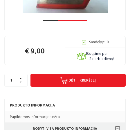
Pagojo k., Uosių g. 124, Kelmės raj.
info@mbmanogarazas.lt
Sandėlyje:
0
+370 68306302
€
9,00
Išsiųsime per
1-2 darbo dieną!
ĮDĖTI Į KREPŠELĮ
PRODUKTO INFORMACIJA
Papildomos informacijos nėra.
RODYTI VISĄ PRODUKTO INFORMACIJA