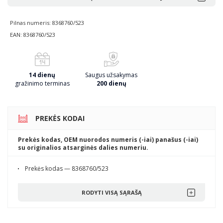
Pilnas numeris: 8368760/523
EAN: 8368760/523
14 dienų
Saugus užsakymas
gražinimo terminas
200 dienų
PREKĖS KODAI
Prekės kodas, OEM nuorodos numeris (-iai) panašus (-iai)
su originalios atsarginės dalies numeriu.
Prekės kodas — 8368760/523
RODYTI VISĄ SĄRAŠĄ