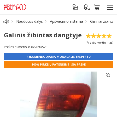
Naudotos dalys
Apšvietimo sistema
Galiniai žibintai
Automobilių dalys
Galinis žibintas dangtyje
(Prekės įvertinimas)
Alyva, tepalai
Prekės numeris: 8368760/523
REKOMENDUOJAMA MONADALIS EKSPERTŲ
Antifrizas
100% PIRKĖJŲ PATENKINTI ŠIA PREKE
Akumuliatorius
Padangos
Prisijungti prie paskyros