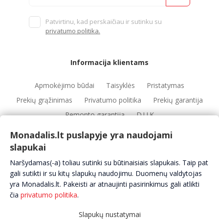
Patvirtinu, kad perskaičiau ir sutinku su
privatumo politika.
Informacija klientams
Apmokėjimo būdai
Taisyklės
Pristatymas
Prekių grąžinimas
Privatumo politika
Prekių garantija
Remonto garantija
D.U.K
Monadalis.lt puslapyje yra naudojami
slapukai
Nuorodos
Naršydamas(-a) toliau sutinki su būtinaisiais slapukais. Taip pat
Automobilių servisai
Automobilių dalys
Apie mus
gali sutikti ir su kitų slapukų naudojimu. Duomenų valdytojas
yra Monadalis.lt. Pakeisti ar atnaujinti pasirinkimus gali atlikti
Kontaktai
čia
privatumo politika
.
Slapukų nustatymai