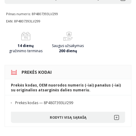
Pilnas numeris: 8P4807393LI/299
EAN: 8P4807393LI/299
14 dienų
Saugus užsakymas
gražinimo terminas
200 dienų
PREKĖS KODAI
Prekės kodas, OEM nuorodos numeris (-iai) panašus (-iai)
su originalios atsarginės dalies numeriu.
Prekės kodas — 8P4807393LI/299
RODYTI VISĄ SĄRAŠĄ