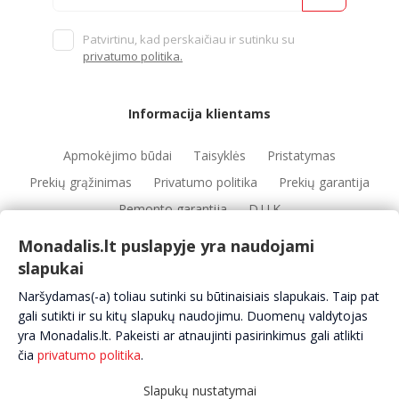
Patvirtinu, kad perskaičiau ir sutinku su
privatumo politika.
Informacija klientams
Apmokėjimo būdai
Taisyklės
Pristatymas
Prekių grąžinimas
Privatumo politika
Prekių garantija
Remonto garantija
D.U.K
Monadalis.lt puslapyje yra naudojami
slapukai
Nuorodos
Naršydamas(-a) toliau sutinki su būtinaisiais slapukais. Taip pat
Automobilių servisai
Automobilių dalys
Apie mus
gali sutikti ir su kitų slapukų naudojimu. Duomenų valdytojas
yra Monadalis.lt. Pakeisti ar atnaujinti pasirinkimus gali atlikti
Kontaktai
čia
privatumo politika
.
Slapukų nustatymai