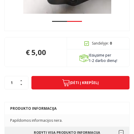
Pagojo k., Uosių g. 124, Kelmės raj.
info@mbmanogarazas.lt
Sandėlyje:
0
+370 68306302
€
5,00
Išsiųsime per
1-2 darbo dieną!
ĮDĖTI Į KREPŠELĮ
PRODUKTO INFORMACIJA
Papildomos informacijos nėra.
RODYTI VISĄ PRODUKTO INFORMACIJA