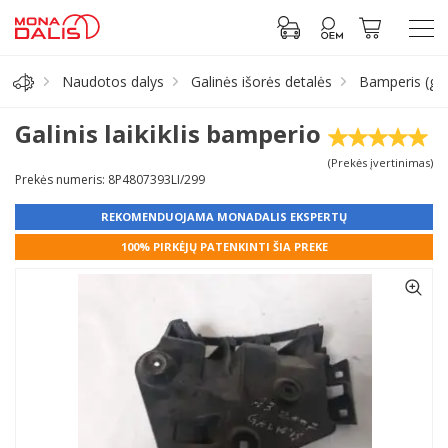
Naudotos dalys
Galinės išorės detalės
Bamperis (gal
Automobilių dalys
Galinis laikiklis bamperio
(Prekės įvertinimas)
Alyva, tepalai
Prekės numeris: 8P4807393LI/299
REKOMENDUOJAMA MONADALIS EKSPERTŲ
Antifrizas
100% PIRKĖJŲ PATENKINTI ŠIA PREKE
Akumuliatorius
Padangos
Prisijungti prie paskyros