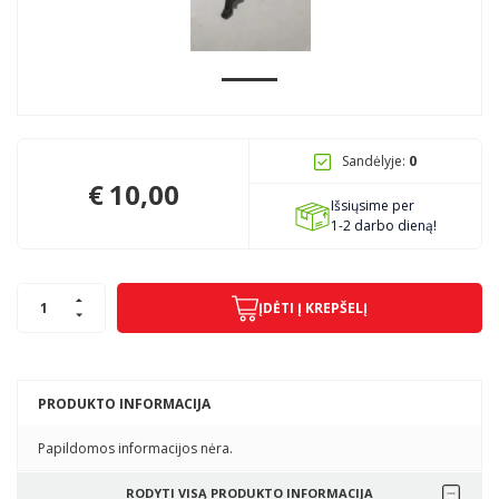
Pagojo k., Uosių g. 124, Kelmės raj.
info@mbmanogarazas.lt
Sandėlyje:
0
+370 68306302
€
10,00
Išsiųsime per
1-2 darbo dieną!
ĮDĖTI Į KREPŠELĮ
PRODUKTO INFORMACIJA
Papildomos informacijos nėra.
RODYTI VISĄ PRODUKTO INFORMACIJA