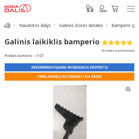
Naudotos dalys
Galinės išorės detalės
Bamperis (gal
Automobilių dalys
Galinis laikiklis bamperio
(Prekės įvertinimas)
Alyva, tepalai
Prekės numeris: --/107
REKOMENDUOJAMA MONADALIS EKSPERTŲ
Antifrizas
100% PIRKĖJŲ PATENKINTI ŠIA PREKE
Akumuliatorius
Padangos
Prisijungti prie paskyros