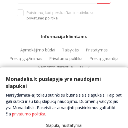
Patvirtinu, kad perskaičiau ir sutinku su
privatumo politika.
Informacija klientams
Apmokėjimo būdai
Taisyklės
Pristatymas
Prekių grąžinimas
Privatumo politika
Prekių garantija
Remonto garantija
D.U.K
Monadalis.lt puslapyje yra naudojami
slapukai
Nuorodos
Naršydamas(-a) toliau sutinki su būtinaisiais slapukais. Taip pat
Automobilių servisai
Automobilių dalys
Apie mus
gali sutikti ir su kitų slapukų naudojimu. Duomenų valdytojas
yra Monadalis.lt. Pakeisti ar atnaujinti pasirinkimus gali atlikti
Kontaktai
čia
privatumo politika
.
Slapukų nustatymai