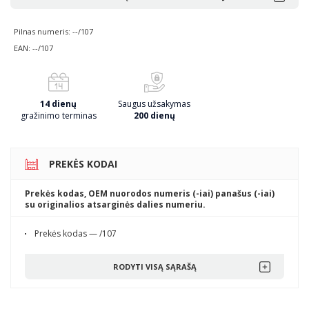
Pilnas numeris: --/107
EAN: --/107
14 dienų
Saugus užsakymas
gražinimo terminas
200 dienų
PREKĖS KODAI
Prekės kodas, OEM nuorodos numeris (-iai) panašus (-iai)
su originalios atsarginės dalies numeriu.
Prekės kodas — /107
RODYTI VISĄ SĄRAŠĄ