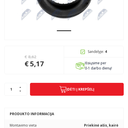
Pagojo k., Uosių g. 124, Kelmės raj.
info@mbmanogarazas.lt
+370 68306302
Sandėlyje:
4
€
8,62
€
5,17
Išsiųsime per
0-1 darbo dieną!
ĮDĖTI Į KREPŠELĮ
PRODUKTO INFORMACIJA
Montavimo vieta
Priekinė ašis, kairė