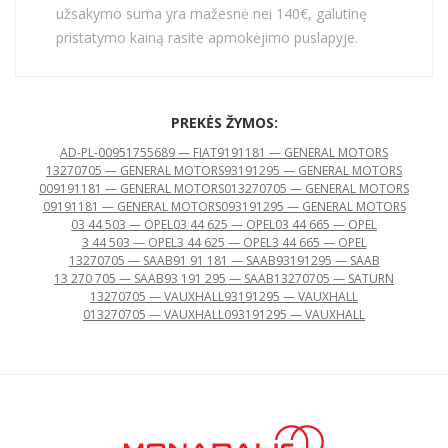
užsakymo suma yra mažesnė nei 140€, galutinę
pristatymo kainą rasite apmokėjimo puslapyje.
PREKĖS ŽYMOS:
AD-PL-009
51755689 — FIAT
9191181 — GENERAL MOTORS
13270705 — GENERAL MOTORS
93191295 — GENERAL MOTORS
009191181 — GENERAL MOTORS
013270705 — GENERAL MOTORS
09191181 — GENERAL MOTORS
093191295 — GENERAL MOTORS
03 44 503 — OPEL
03 44 625 — OPEL
03 44 665 — OPEL
3 44 503 — OPEL
3 44 625 — OPEL
3 44 665 — OPEL
13270705 — SAAB
91 91 181 — SAAB
93191295 — SAAB
13 270 705 — SAAB
93 191 295 — SAAB
13270705 — SATURN
13270705 — VAUXHALL
93191295 — VAUXHALL
013270705 — VAUXHALL
093191295 — VAUXHALL