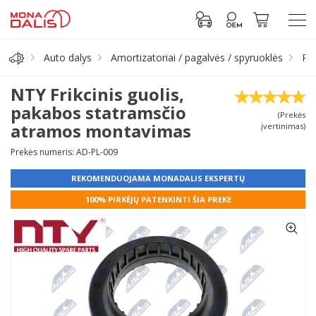
Auto dalys
Amortizatoriai / pagalvės / spyruoklės
Pa
Automobilių dalys
NTY Frikcinis guolis,
pakabos statramsčio
(Prekės
Alyva, tepalai
atramos montavimas
įvertinimas)
Prekės numeris: AD-PL-009
Antifrizas
REKOMENDUOJAMA MONADALIS EKSPERTŲ
Akumuliatorius
100% PIRKĖJŲ PATENKINTI ŠIA PREKE
Padangos
Prisijungti prie paskyros