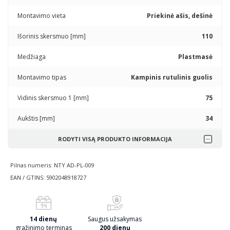
Montavimo vieta
Priekinė ašis, dešinė
Išorinis skersmuo [mm]
110
Medžiaga
Plastmasė
Montavimo tipas
Kampinis rutulinis guolis
Vidinis skersmuo 1 [mm]
75
Aukštis [mm]
34
RODYTI VISĄ PRODUKTO INFORMACIJA
Pilnas numeris: NTY AD-PL-009
EAN / GTINS: 5902048918727
14 dienų
Saugus užsakymas
gražinimo terminas
200 dienų