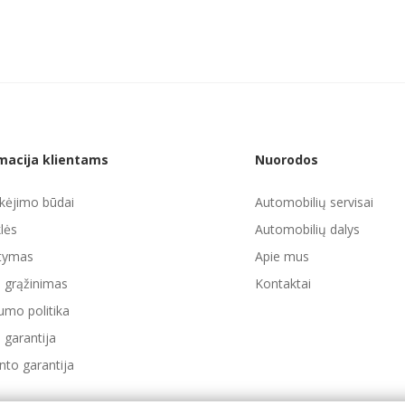
macija klientams
Nuorodos
ėjimo būdai
Automobilių servisai
lės
Automobilių dalys
atymas
Apie mus
ų grąžinimas
Kontaktai
umo politika
 garantija
to garantija