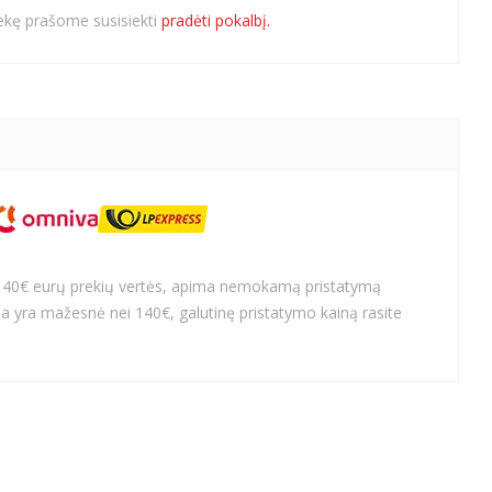
rekę prašome susisiekti
pradėti pokalbį.
140€ eurų prekių vertės, apima nemokamą pristatymą
a yra mažesnė nei 140€, galutinę pristatymo kainą rasite