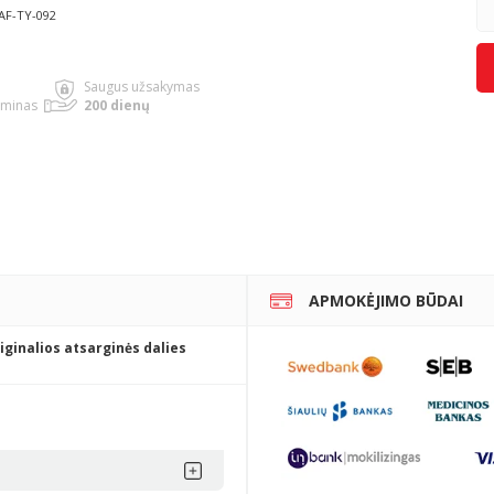
FAF-TY-092
Saugus užsakymas
rminas
200 dienų
APMOKĖJIMO BŪDAI
iginalios atsarginės dalies