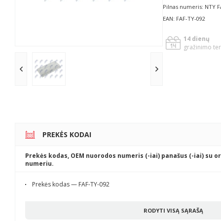
Pilnas numeris: NTY 
EAN: FAF-TY-092
14 dienų
gražinimo te
PREKĖS KODAI
Prekės kodas, OEM nuorodos numeris (-iai) panašus (-iai) su or
numeriu.
Prekės kodas — FAF-TY-092
RODYTI VISĄ SĄRAŠĄ