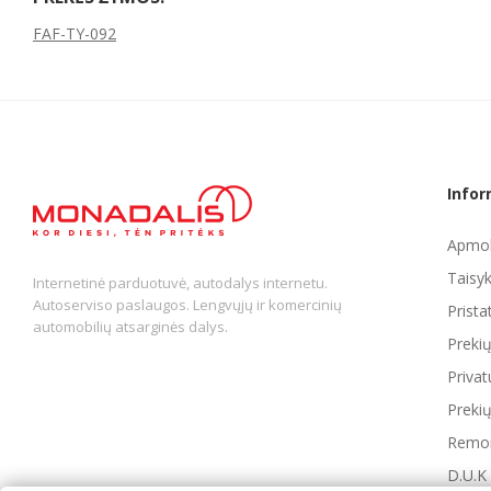
FAF-TY-092
Infor
Apmok
Taisyk
Internetinė parduotuvė, autodalys internetu.
Autoserviso paslaugos. Lengvųjų ir komercinių
Prist
automobilių atsarginės dalys.
Preki
Privat
Prekių
Remon
D.U.K